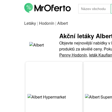
Letáky
|
Hodonín
|
Albert
Akční letáky Albe
Objevte nejnovější nabídky v 
produktů za skvělé ceny. Pok
Penny Hodonín
,
leták Kaufla