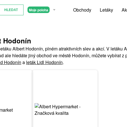
Obchody
Letáky
Ak
Moje poloha
rt Hodonín
letáku Albert Hodonín, plném atraktivních slev a akcí. V letáku 
ud ale hledáte jiný obchod ve městě Hodonín, můžete vybírat z 
nd Hodonín
a
leták Lidl Hodonín
.