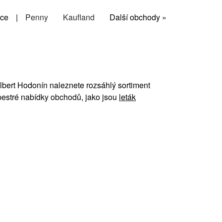
ce
|
Penny
Kaufland
Další obchody »
Albert Hodonín naleznete rozsáhlý sortiment
pestré nabídky obchodů, jako jsou
leták