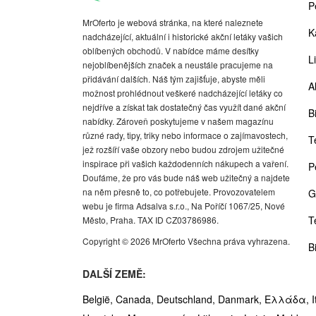
P
MrOferto je webová stránka, na které naleznete
K
nadcházející, aktuální i historické akční letáky vašich
oblíbených obchodů. V nabídce máme desítky
Li
nejoblíbenějších značek a neustále pracujeme na
přidávání dalších. Náš tým zajišťuje, abyste měli
A
možnost prohlédnout veškeré nadcházející letáky co
nejdříve a získat tak dostatečný čas využít dané akční
Bi
nabídky. Zároveň poskytujeme v našem magazínu
různé rady, tipy, triky nebo informace o zajímavostech,
T
jež rozšíří vaše obzory nebo budou zdrojem užitečné
inspirace při vašich každodenních nákupech a vaření.
P
Doufáme, že pro vás bude náš web užitečný a najdete
na něm přesně to, co potřebujete. Provozovatelem
G
webu je firma Adsalva s.r.o., Na Poříčí 1067/25, Nové
T
Město, Praha. TAX ID CZ03786986.
Copyright © 2026 MrOferto Všechna práva vyhrazena.
B
DALŠÍ ZEMĚ:
België,
Canada,
Deutschland,
Danmark,
Ελλάδα,
I