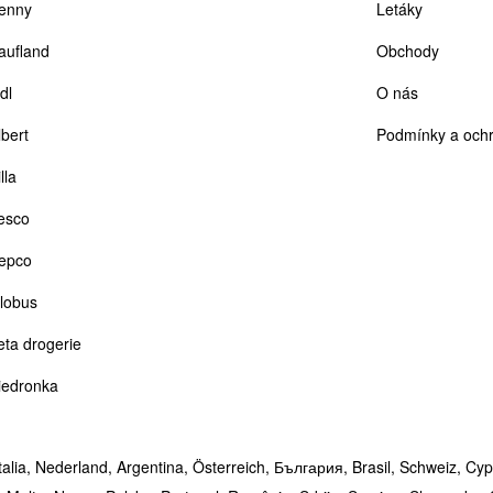
enny
Letáky
aufland
Obchody
dl
O nás
lbert
Podmínky a ochr
lla
esco
epco
lobus
eta drogerie
iedronka
talia,
Nederland,
Argentina,
Österreich,
България,
Brasil,
Schweiz,
Cyp