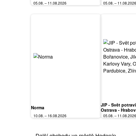
05.08. – 11.08.2026
05.08. – 11.08.202
JIP - Svět potrav
Norma
Ostrava - Hrabov
Bořanovice, Jile
10.08. – 16.08.2026
05.08. – 11.08.202
Vary, Olomouc, P
Polička
Další obchody ve městě Hodonín