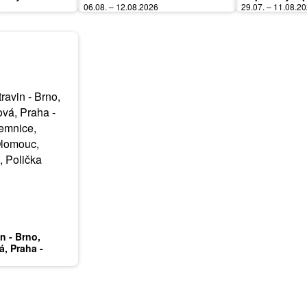
6
06.08. – 12.08.2026
29.07. – 11.08.2
in - Brno,
á, Praha -
mnice, Karlovy
6
ardubice, Zlín,