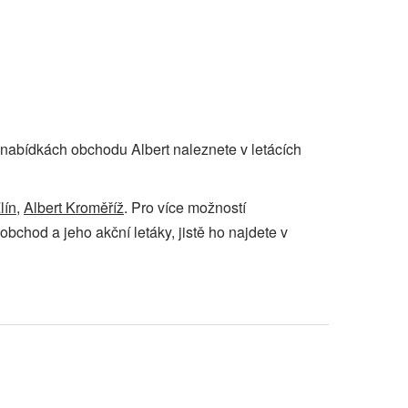
 o nabídkách obchodu Albert naleznete v letácích
lín
,
Albert Kroměříž
. Pro více možností
obchod a jeho akční letáky, jistě ho najdete v