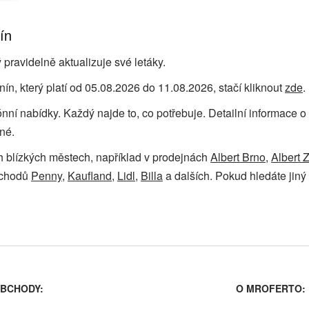
ín
pravidelně aktualizuje své letáky.
ín, který platí od 05.08.2026 do 11.08.2026, stačí kliknout
zde
.
zónní nabídky. Každý najde to, co potřebuje. Detailní informace
né.
ch blízkých městech, například v prodejnách
Albert Brno
,
Albert Z
bchodů
Penny
,
Kaufland
,
Lidl
,
Billa
a dalších. Pokud hledáte jiný 
BCHODY:
O MROFERTO: