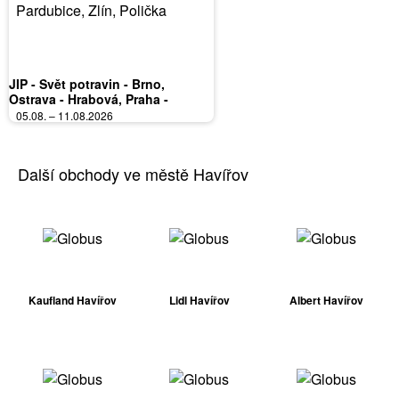
JIP - Svět potravin - Brno,
Ostrava - Hrabová, Praha -
Bořanovice, Jilemnice, Karlovy
05.08. – 11.08.2026
Vary, Olomouc, Pardubice, Zlín,
Polička
Další obchody ve městě Havířov
Kaufland Havířov
Lidl Havířov
Albert Havířov