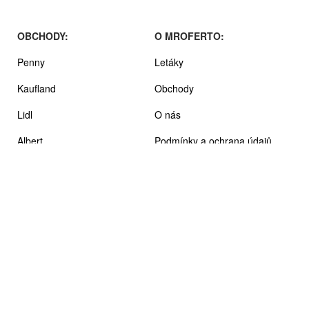
OBCHODY:
O MROFERTO:
Penny
Letáky
Kaufland
Obchody
Lidl
O nás
Albert
Podmínky a ochrana údajů
Billa
Tesco
Pepco
Globus
Teta drogerie
Biedronka