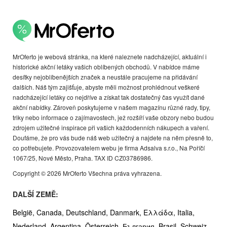
MrOferto je webová stránka, na které naleznete nadcházející, aktuální i
historické akční letáky vašich oblíbených obchodů. V nabídce máme
desítky nejoblíbenějších značek a neustále pracujeme na přidávání
dalších. Náš tým zajišťuje, abyste měli možnost prohlédnout veškeré
nadcházející letáky co nejdříve a získat tak dostatečný čas využít dané
akční nabídky. Zároveň poskytujeme v našem magazínu různé rady, tipy,
triky nebo informace o zajímavostech, jež rozšíří vaše obzory nebo budou
zdrojem užitečné inspirace při vašich každodenních nákupech a vaření.
Doufáme, že pro vás bude náš web užitečný a najdete na něm přesně to,
co potřebujete. Provozovatelem webu je firma Adsalva s.r.o., Na Poříčí
1067/25, Nové Město, Praha. TAX ID CZ03786986.
Copyright © 2026 MrOferto Všechna práva vyhrazena.
DALŠÍ ZEMĚ:
België,
Canada,
Deutschland,
Danmark,
Ελλάδα,
Italia,
Nederland,
Argentina,
Österreich,
България,
Brasil,
Schweiz,