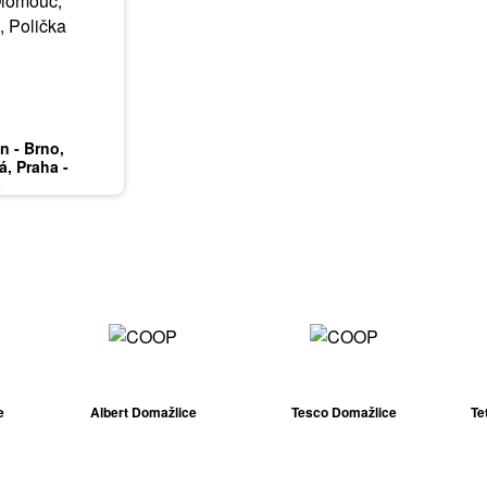
in - Brno,
á, Praha -
mnice, Karlovy
6
ardubice, Zlín,
e
Albert Domažlice
Tesco Domažlice
Te