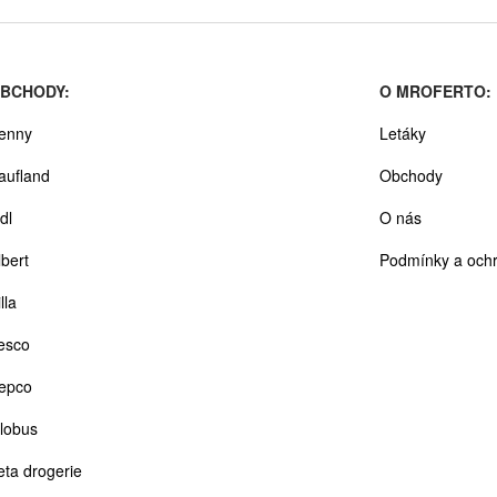
BCHODY:
O MROFERTO:
enny
Letáky
aufland
Obchody
dl
O nás
lbert
Podmínky a ochr
lla
esco
epco
lobus
eta drogerie