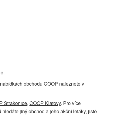
de
.
ce o nabídkách obchodu COOP naleznete v
 Strakonice
,
COOP Klatovy
. Pro více
hledáte jiný obchod a jeho akční letáky, jistě