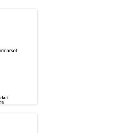
rket
026