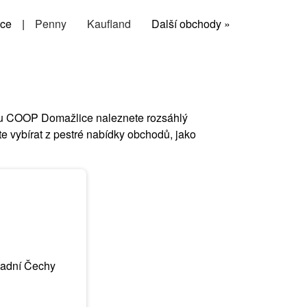
ce
|
Penny
Kaufland
Další obchody »
táku COOP Domažlice naleznete rozsáhlý
e vybírat z pestré nabídky obchodů, jako