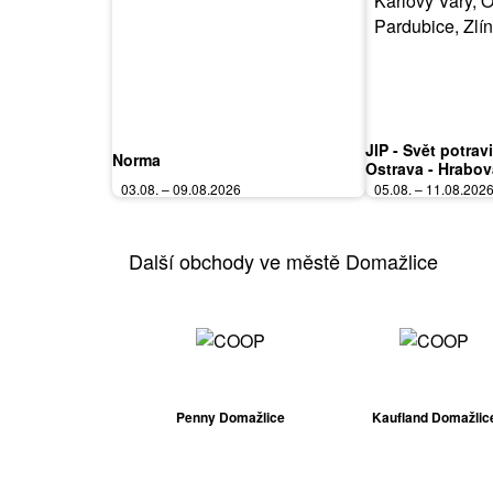
JIP - Svět potrav
Norma
Ostrava - Hrabov
Bořanovice, Jile
03.08. – 09.08.2026
05.08. – 11.08.202
Vary, Olomouc, P
Polička
Další obchody ve městě Domažlice
Penny Domažlice
Kaufland Domažlic