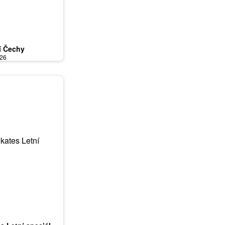
í Čechy
026