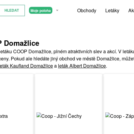
Obchody
Letáky
Ak
Moje poloha
P Domažlice
 letáku COOP Domažlice, plném atraktivních slev a akcí. V le
ceny. Pokud ale hledáte jiný obchod ve městě Domažlice, můžet
leták Kaufland Domažlice
a
leták Albert Domažlice
.