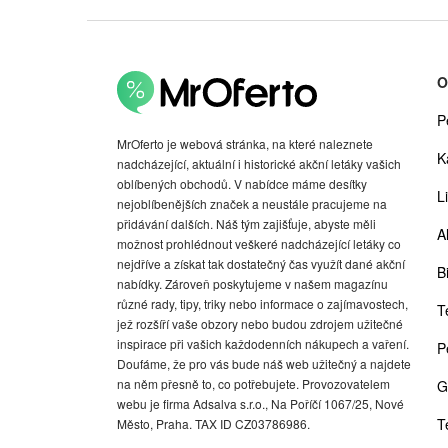
O
P
MrOferto je webová stránka, na které naleznete
K
nadcházející, aktuální i historické akční letáky vašich
oblíbených obchodů. V nabídce máme desítky
Li
nejoblíbenějších značek a neustále pracujeme na
přidávání dalších. Náš tým zajišťuje, abyste měli
A
možnost prohlédnout veškeré nadcházející letáky co
nejdříve a získat tak dostatečný čas využít dané akční
Bi
nabídky. Zároveň poskytujeme v našem magazínu
různé rady, tipy, triky nebo informace o zajímavostech,
T
jež rozšíří vaše obzory nebo budou zdrojem užitečné
inspirace při vašich každodenních nákupech a vaření.
P
Doufáme, že pro vás bude náš web užitečný a najdete
na něm přesně to, co potřebujete. Provozovatelem
G
webu je firma Adsalva s.r.o., Na Poříčí 1067/25, Nové
T
Město, Praha. TAX ID CZ03786986.