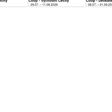
Čechy
Coop - Východní Čechy
Coop - Delikate
6
29.07. – 11.08.2026
08.07. – 01.09.2