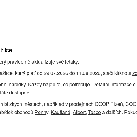
lice
ý pravidelně aktualizuje své letáky.
ice, který platí od 29.07.2026 do 11.08.2026, stačí kliknout
z
ezónní nabídky. Každý najde to, co potřebuje. Detailní informa
tále dostupné.
ch blízkých městech, například v prodejnách
COOP Plzeň
,
COOP
nabídek obchodů
Penny
,
Kaufland
,
Albert
,
Tesco
a dalších. Pokud 