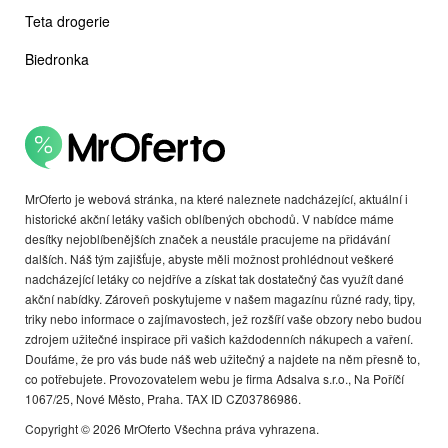
Teta drogerie
Biedronka
MrOferto je webová stránka, na které naleznete nadcházející, aktuální i
historické akční letáky vašich oblíbených obchodů. V nabídce máme
desítky nejoblíbenějších značek a neustále pracujeme na přidávání
dalších. Náš tým zajišťuje, abyste měli možnost prohlédnout veškeré
nadcházející letáky co nejdříve a získat tak dostatečný čas využít dané
akční nabídky. Zároveň poskytujeme v našem magazínu různé rady, tipy,
triky nebo informace o zajímavostech, jež rozšíří vaše obzory nebo budou
zdrojem užitečné inspirace při vašich každodenních nákupech a vaření.
Doufáme, že pro vás bude náš web užitečný a najdete na něm přesně to,
co potřebujete. Provozovatelem webu je firma Adsalva s.r.o., Na Poříčí
1067/25, Nové Město, Praha. TAX ID CZ03786986.
Copyright © 2026 MrOferto Všechna práva vyhrazena.