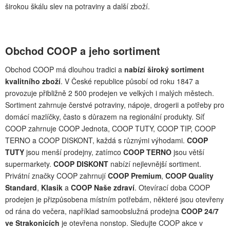
širokou škálu slev na potraviny a další zboží.
Obchod COOP a jeho sortiment
Obchod COOP má dlouhou tradici a
nabízí široký sortiment
kvalitního zboží
. V České republice působí od roku 1847 a
provozuje přibližně 2 500 prodejen ve velkých i malých městech.
Sortiment zahrnuje čerstvé potraviny, nápoje, drogerii a potřeby pro
domácí mazlíčky, často s důrazem na regionální produkty. Síť
COOP zahrnuje COOP Jednota, COOP TUTY, COOP TIP, COOP
TERNO a COOP DISKONT, každá s různými výhodami.
COOP
TUTY
jsou menší prodejny, zatímco
COOP TERNO
jsou větší
supermarkety.
COOP DISKONT
nabízí nejlevnější sortiment.
Privátní značky COOP zahrnují
COOP Premium
,
COOP Quality
Standard
,
Klasik
a
COOP Naše zdraví
. Otevírací doba COOP
prodejen je přizpůsobena místním potřebám, některé jsou otevřeny
od rána do večera, například samoobslužná prodejna
COOP 24/7
ve Strakonicích
je otevřena nonstop. Sledujte COOP akce v