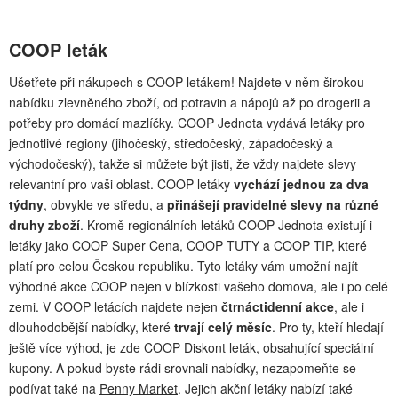
COOP leták
Ušetřete při nákupech s COOP letákem! Najdete v něm širokou
nabídku zlevněného zboží, od potravin a nápojů až po drogerii a
potřeby pro domácí mazlíčky. COOP Jednota vydává letáky pro
jednotlivé regiony (jihočeský, středočeský, západočeský a
východočeský), takže si můžete být jisti, že vždy najdete slevy
relevantní pro vaši oblast. COOP letáky
vychází jednou za dva
týdny
, obvykle ve středu, a
přinášejí pravidelné slevy na různé
druhy zboží
. Kromě regionálních letáků COOP Jednota existují i
letáky jako COOP Super Cena, COOP TUTY a COOP TIP, které
platí pro celou Českou republiku. Tyto letáky vám umožní najít
výhodné akce COOP nejen v blízkosti vašeho domova, ale i po celé
zemi. V COOP letácích najdete nejen
čtrnáctidenní akce
, ale i
dlouhodobější nabídky, které
trvají celý měsíc
. Pro ty, kteří hledají
ještě více výhod, je zde COOP Diskont leták, obsahující speciální
kupony. A pokud byste rádi srovnali nabídky, nezapomeňte se
podívat také na
Penny Market
. Jejich akční letáky nabízí také