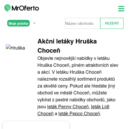
Moje poloha
Akční letáky Hruška
Choceň
Objevte nejnovější nabídky v letáku
Hruška Choceň, plném atraktivních slev
a akcí. V letáku Hruška Choceň
naleznete rozsáhlý sortiment produktů
za skvělé ceny. Pokud ale hledáte jiný
obchod ve městě Choceň, můžete
vybírat z pestré nabídky obchodů, jako
jsou
leták Penny Choceň
,
leták Lidl
Choceň
a
leták Pepco Choceň
.