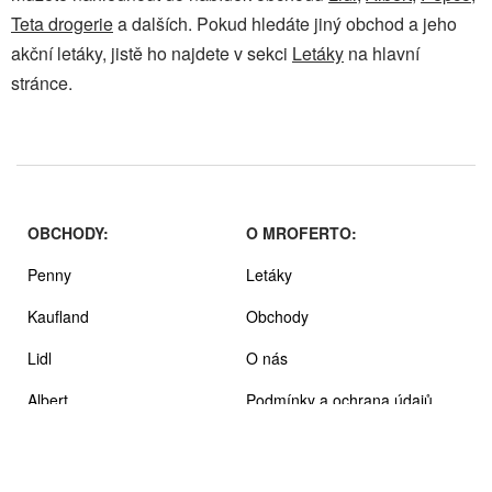
Teta drogerie
a dalších. Pokud hledáte jiný obchod a jeho
akční letáky, jistě ho najdete v sekci
Letáky
na hlavní
stránce.
OBCHODY:
O MROFERTO:
Penny
Letáky
Kaufland
Obchody
Lidl
O nás
Albert
Podmínky a ochrana údajů
Billa
Tesco