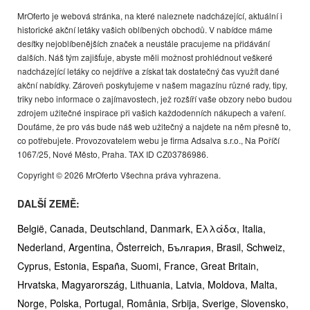
MrOferto je webová stránka, na které naleznete nadcházející, aktuální i
historické akční letáky vašich oblíbených obchodů. V nabídce máme
desítky nejoblíbenějších značek a neustále pracujeme na přidávání
dalších. Náš tým zajišťuje, abyste měli možnost prohlédnout veškeré
nadcházející letáky co nejdříve a získat tak dostatečný čas využít dané
akční nabídky. Zároveň poskytujeme v našem magazínu různé rady, tipy,
triky nebo informace o zajímavostech, jež rozšíří vaše obzory nebo budou
zdrojem užitečné inspirace při vašich každodenních nákupech a vaření.
Doufáme, že pro vás bude náš web užitečný a najdete na něm přesně to,
co potřebujete. Provozovatelem webu je firma Adsalva s.r.o., Na Poříčí
1067/25, Nové Město, Praha. TAX ID CZ03786986.
Copyright © 2026 MrOferto Všechna práva vyhrazena.
DALŠÍ ZEMĚ:
België,
Canada,
Deutschland,
Danmark,
Ελλάδα,
Italia,
Nederland,
Argentina,
Österreich,
България,
Brasil,
Schweiz,
Cyprus,
Estonia,
España,
Suomi,
France,
Great Britain,
Hrvatska,
Magyarország,
Lithuania,
Latvia,
Moldova,
Malta,
Norge,
Polska,
Portugal,
România,
Srbija,
Sverige,
Slovensko,