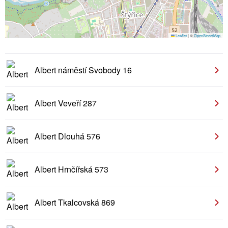
Leaflet
|
©
OpenStreetMap
Albert náměstí Svobody 16
Albert Veveří 287
Albert Dlouhá 576
Albert Hrnčířská 573
Albert Tkalcovská 869