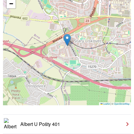
−
Leaflet
|
©
OpenStreetMap
Albert U Pošty 401