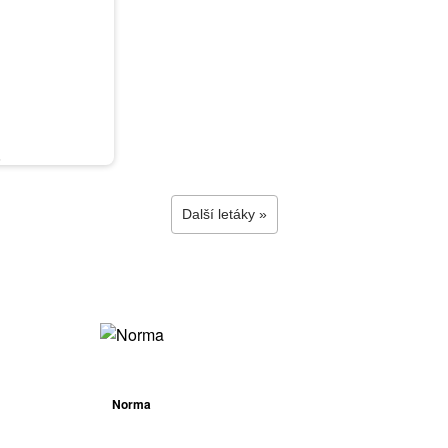
6
Další letáky »
Norma