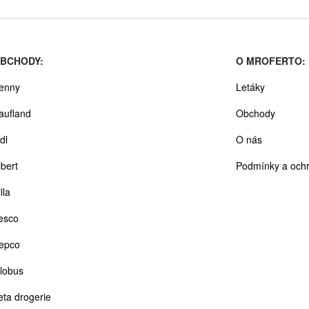
BCHODY:
O MROFERTO:
enny
Letáky
aufland
Obchody
dl
O nás
lbert
Podmínky a ochr
lla
esco
epco
lobus
eta drogerie