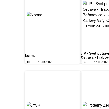
JIP - Svět potrav
Norma
Ostrava - Hrabov
Bořanovice, Jile
10.08. – 16.08.2026
05.08. – 11.08.202
Vary, Olomouc, P
Polička