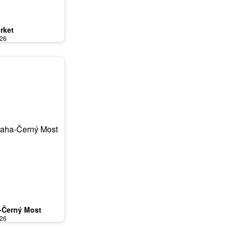
rket
026
-Černý Most
026