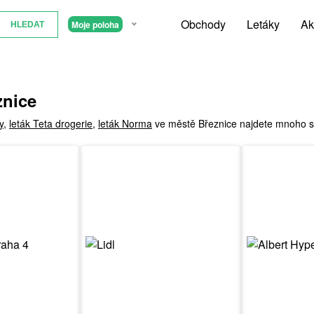
Obchody
Letáky
Ak
Moje poloha
znice
y
,
leták Teta drogerie
,
leták Norma
ve městě Březnice najdete mnoho sle