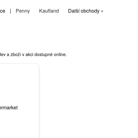
ce
|
Penny
Kaufland
Další obchody »
v a zboží v akci dostupné online.