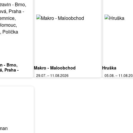
in - Brno,
Makro - Maloobchod
Hruška
á, Praha -
mnice, Karlovy
6
29.07. – 11.08.2026
05.08. – 11.08.2
ardubice, Zlín,