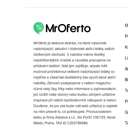
O
P
MrOferto je webová stránka, na které naleznete
K
nadcházející, aktuální i historické akční letáky vašich
oblíbených obchodů. V nabídce máme desítky
Li
nejoblíbenějších značek a neustále pracujeme na
přidávání dalších. Náš tým zajišťuje, abyste měli
A
možnost prohlédnout veškeré nadcházející letáky co
nejdříve a získat tak dostatečný čas využít dané akční
Bi
nabídky. Zároveň poskytujeme v našem magazínu
různé rady, tipy, triky nebo informace o zajímavostech,
T
jež rozšíří vaše obzory nebo budou zdrojem užitečné
inspirace při vašich každodenních nákupech a vaření.
P
Doufáme, že pro vás bude náš web užitečný a najdete
na něm přesně to, co potřebujete. Provozovatelem
G
webu je firma Adsalva s.r.o., Na Poříčí 1067/25, Nové
T
Město, Praha. TAX ID CZ03786986.