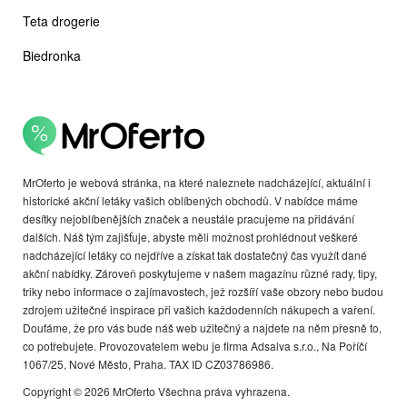
Teta drogerie
Biedronka
MrOferto je webová stránka, na které naleznete nadcházející, aktuální i
historické akční letáky vašich oblíbených obchodů. V nabídce máme
desítky nejoblíbenějších značek a neustále pracujeme na přidávání
dalších. Náš tým zajišťuje, abyste měli možnost prohlédnout veškeré
nadcházející letáky co nejdříve a získat tak dostatečný čas využít dané
akční nabídky. Zároveň poskytujeme v našem magazínu různé rady, tipy,
triky nebo informace o zajímavostech, jež rozšíří vaše obzory nebo budou
zdrojem užitečné inspirace při vašich každodenních nákupech a vaření.
Doufáme, že pro vás bude náš web užitečný a najdete na něm přesně to,
co potřebujete. Provozovatelem webu je firma Adsalva s.r.o., Na Poříčí
1067/25, Nové Město, Praha. TAX ID CZ03786986.
Copyright © 2026 MrOferto Všechna práva vyhrazena.