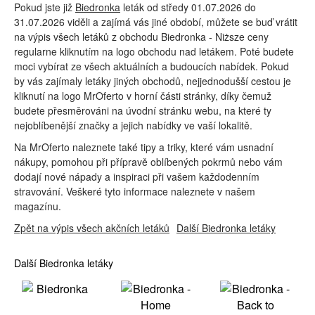
Pokud jste již
Biedronka
leták od středy 01.07.2026 do
31.07.2026 viděli a zajímá vás jiné období, můžete se buď vrátit
na výpis všech letáků z obchodu Biedronka - Niższe ceny
regularne kliknutím na logo obchodu nad letákem. Poté budete
moci vybírat ze všech aktuálních a budoucích nabídek. Pokud
by vás zajímaly letáky jiných obchodů, nejjednodušší cestou je
kliknutí na logo MrOferto v horní části stránky, díky čemuž
budete přesměrováni na úvodní stránku webu, na které ty
nejoblíbenější značky a jejich nabídky ve vaší lokalitě.
Na MrOferto naleznete také tipy a triky, které vám usnadní
nákupy, pomohou při přípravě oblíbených pokrmů nebo vám
dodají nové nápady a inspiraci při vašem každodenním
stravování. Veškeré tyto informace naleznete v našem
magazínu.
Zpět na výpis všech akčních letáků
Další Biedronka letáky
Další Biedronka letáky