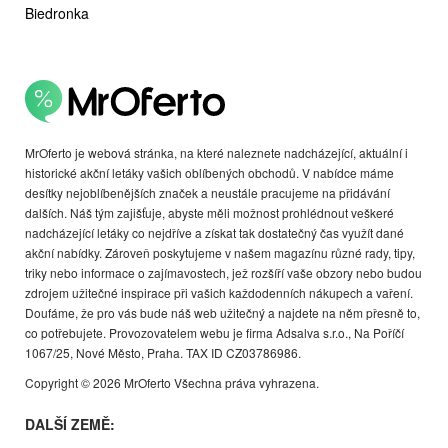
Biedronka
MrOferto je webová stránka, na které naleznete nadcházející, aktuální i
historické akční letáky vašich oblíbených obchodů. V nabídce máme
desítky nejoblíbenějších značek a neustále pracujeme na přidávání
dalších. Náš tým zajišťuje, abyste měli možnost prohlédnout veškeré
nadcházející letáky co nejdříve a získat tak dostatečný čas využít dané
akční nabídky. Zároveň poskytujeme v našem magazínu různé rady, tipy,
triky nebo informace o zajímavostech, jež rozšíří vaše obzory nebo budou
zdrojem užitečné inspirace při vašich každodenních nákupech a vaření.
Doufáme, že pro vás bude náš web užitečný a najdete na něm přesně to,
co potřebujete. Provozovatelem webu je firma Adsalva s.r.o., Na Poříčí
1067/25, Nové Město, Praha. TAX ID CZ03786986.
Copyright © 2026 MrOferto Všechna práva vyhrazena.
DALŠÍ ZEMĚ: