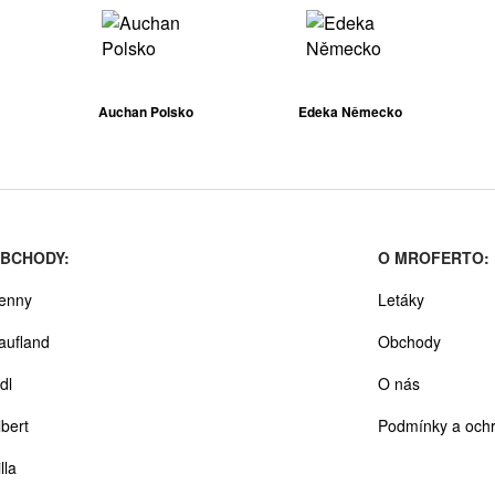
Auchan Polsko
Edeka Německo
BCHODY:
O MROFERTO:
enny
Letáky
aufland
Obchody
dl
O nás
lbert
Podmínky a ochr
lla