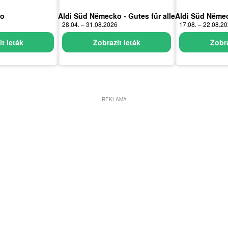
ko
Aldi Süd Německo - Gutes für alle
Aldi Süd Něme
6
28.04. – 31.08.2026
17.08. – 22.08.2
t leták
Zobrazit leták
Zobra
REKLAMA