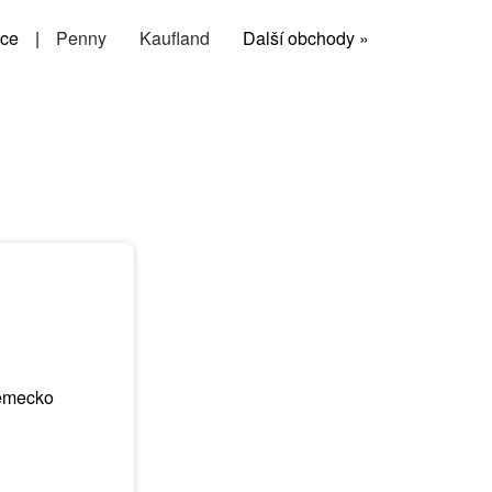
ce
|
Penny
Kaufland
Další obchody »