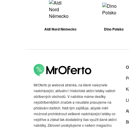
Aldi Nord Německo
Dino Polsko
O
P
MrOferto je webová stránka, na které naleznete
K
nadcházející, aktuální i historické akční letáky vašich
oblíbených obchodů. V nabídce máme desítky
Li
nejoblíbenějších značek a neustále pracujeme na
přidávání dalších. Náš tým zajišťuje, abyste měli
A
možnost prohlédnout veškeré nadcházející letáky co
nejdříve a získat tak dostatečný čas využít dané akční
Bi
nabídky. Zároveň poskytujeme v našem magazínu