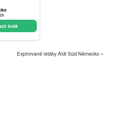
cko
026
zit leták
Expirované letáky Aldi Süd Německo »