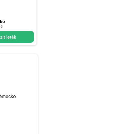
cko
26
zit leták