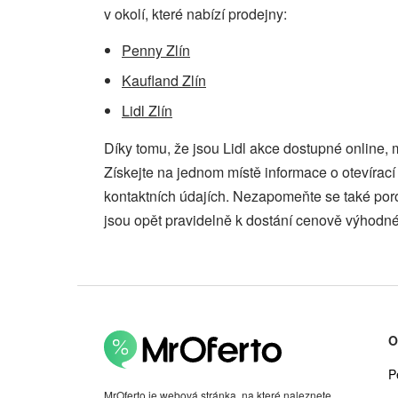
v okolí, které nabízí prodejny:
Penny Zlín
Kaufland Zlín
Lidl Zlín
Díky tomu, že jsou Lidl akce dostupné online,
Získejte na jednom místě informace o otevíra
kontaktních údajích. Nezapomeňte se také por
jsou opět pravidelně k dostání cenově výhodné
O
P
MrOferto je webová stránka, na které naleznete