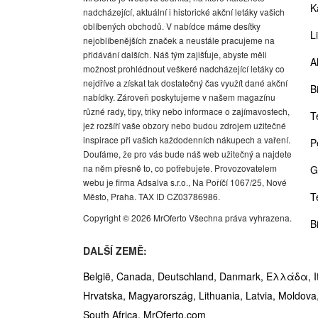
K
nadcházející, aktuální i historické akční letáky vašich
oblíbených obchodů. V nabídce máme desítky
Li
nejoblíbenějších značek a neustále pracujeme na
přidávání dalších. Náš tým zajišťuje, abyste měli
A
možnost prohlédnout veškeré nadcházející letáky co
nejdříve a získat tak dostatečný čas využít dané akční
Bi
nabídky. Zároveň poskytujeme v našem magazínu
různé rady, tipy, triky nebo informace o zajímavostech,
T
jež rozšíří vaše obzory nebo budou zdrojem užitečné
inspirace při vašich každodenních nákupech a vaření.
P
Doufáme, že pro vás bude náš web užitečný a najdete
na něm přesně to, co potřebujete. Provozovatelem
G
webu je firma Adsalva s.r.o., Na Poříčí 1067/25, Nové
T
Město, Praha. TAX ID CZ03786986.
Copyright © 2026 MrOferto Všechna práva vyhrazena.
B
DALŠÍ ZEMĚ:
België,
Canada,
Deutschland,
Danmark,
Ελλάδα,
I
Hrvatska,
Magyarország,
Lithuania,
Latvia,
Moldova
South Africa,
MrOferto.com