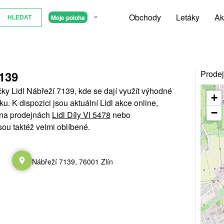
Obchody
Letáky
Ak
Moje poloha
7139
Prodej
ky Lidl Nábřeží 7139, kde se dají využít výhodné
+
ku. K dispozici jsou aktuální Lidl akce online,
−
 na prodejnách
Lidl Díly VI 5478
nebo
jsou taktéž velmi oblíbené.
Nábřeží 7139, 76001 Zlín