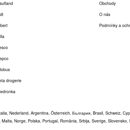
aufland
Obchody
dl
O nás
lbert
Podmínky a ochr
lla
esco
epco
lobus
eta drogerie
iedronka
talia,
Nederland,
Argentina,
Österreich,
България,
Brasil,
Schweiz,
Cyp
,
Malta,
Norge,
Polska,
Portugal,
România,
Srbija,
Sverige,
Slovensko,