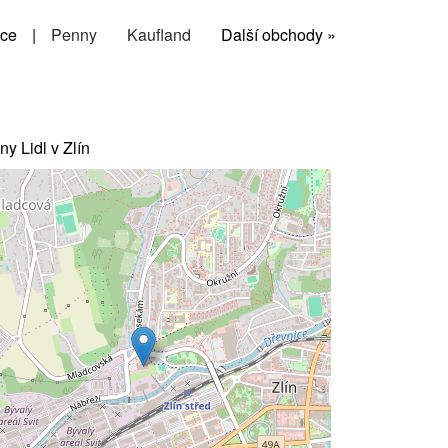
ce
|
Penny
Kaufland
Další obchody »
ny Lidl v Zlín