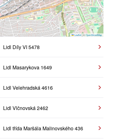
Leaflet
|
©
OpenStreetMap
Lidl Díly VI 5478
Lidl Masarykova 1649
Lidl Velehradská 4616
Lidl Vlčnovská 2462
Lidl třída Maršála Malinovského 436