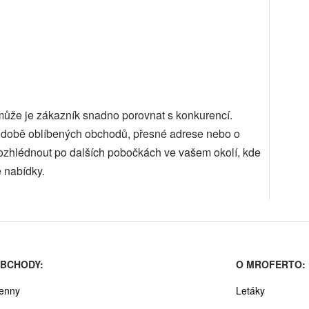
 může je zákazník snadno porovnat s konkurencí.
cí době oblíbených obchodů, přesné adrese nebo o
ozhlédnout po dalších pobočkách ve vašem okolí, kde
 nabídky.
BCHODY:
O MROFERTO:
enny
Letáky