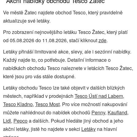
Akční nabídky obchodu Tesco Žatec
Ve městě Žatec najdete obchod Tesco, který pravidelně
aktualizuje své letáky.
Pro zobrazení nejnovějšího letáku Tesco Žatec, který platí
od 05.08.2026 do 11.08.2026, stačí kliknout
zde
.
Letáky přináší limitované akce, slevy, ale i sezónní nabídky.
Každý najde to, co potřebuje. Detailní informace o
nabídkách obchodu Tesco naleznete v letácích Tesco Žatec,
které jsou pro vás stále dostupné.
Letáky obchodu Tesco lze také objevit v dalších blízkých
městech, například v prodejnách
Tesco Ústí nad Labem
,
Tesco Kladno
,
Tesco Most
. Pro více možností nakupování
můžete nahlédnout do nabídek obchodů
Penny
,
Kaufland
,
Lidl
,
Pepco
a dalších. Pokud hledáte jiný obchod a jeho
akční letáky, jistě ho najdete v sekci
Letáky
na hlavní