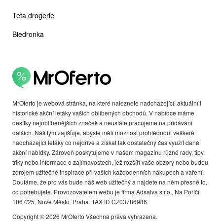
Teta drogerie
Biedronka
MrOferto je webová stránka, na které naleznete nadcházející, aktuální i
historické akční letáky vašich oblíbených obchodů. V nabídce máme
desítky nejoblíbenějších značek a neustále pracujeme na přidávání
dalších. Náš tým zajišťuje, abyste měli možnost prohlédnout veškeré
nadcházející letáky co nejdříve a získat tak dostatečný čas využít dané
akční nabídky. Zároveň poskytujeme v našem magazínu různé rady, tipy,
triky nebo informace o zajímavostech, jež rozšíří vaše obzory nebo budou
zdrojem užitečné inspirace při vašich každodenních nákupech a vaření.
Doufáme, že pro vás bude náš web užitečný a najdete na něm přesně to,
co potřebujete. Provozovatelem webu je firma Adsalva s.r.o., Na Poříčí
1067/25, Nové Město, Praha. TAX ID CZ03786986.
Copyright © 2026 MrOferto Všechna práva vyhrazena.