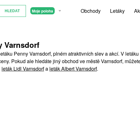
Obchody
Letáky
Ak
Moje poloha
y Varnsdorf
letáku Penny Varnsdorf, plném atraktivních slev a akcí. V leták
ceny. Pokud ale hledáte jiný obchod ve městě Varnsdorf, můžete
,
leták Lidl Varnsdorf
a
leták Albert Varnsdorf
.