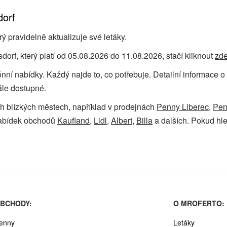
dorf
 pravidelně aktualizuje své letáky.
orf, který platí od 05.08.2026 do 11.08.2026, stačí kliknout
zd
ezónní nabídky. Každý najde to, co potřebuje. Detailní informac
ále dostupné.
ch blízkých městech, například v prodejnách
Penny Liberec
,
Pen
nabídek obchodů
Kaufland
,
Lidl
,
Albert
,
Billa
a dalších. Pokud hled
BCHODY:
O MROFERTO:
enny
Letáky