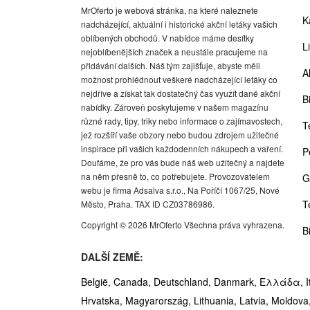
MrOferto je webová stránka, na které naleznete
K
nadcházející, aktuální i historické akční letáky vašich
oblíbených obchodů. V nabídce máme desítky
Li
nejoblíbenějších značek a neustále pracujeme na
přidávání dalších. Náš tým zajišťuje, abyste měli
A
možnost prohlédnout veškeré nadcházející letáky co
nejdříve a získat tak dostatečný čas využít dané akční
Bi
nabídky. Zároveň poskytujeme v našem magazínu
různé rady, tipy, triky nebo informace o zajímavostech,
T
jež rozšíří vaše obzory nebo budou zdrojem užitečné
inspirace při vašich každodenních nákupech a vaření.
P
Doufáme, že pro vás bude náš web užitečný a najdete
na něm přesně to, co potřebujete. Provozovatelem
G
webu je firma Adsalva s.r.o., Na Poříčí 1067/25, Nové
T
Město, Praha. TAX ID CZ03786986.
Copyright © 2026 MrOferto Všechna práva vyhrazena.
B
DALŠÍ ZEMĚ:
België,
Canada,
Deutschland,
Danmark,
Ελλάδα,
I
Hrvatska,
Magyarország,
Lithuania,
Latvia,
Moldova