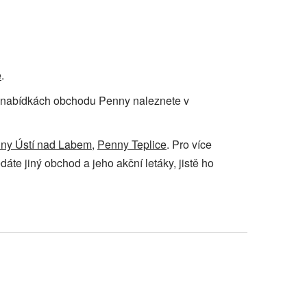
e
.
e o nabídkách obchodu Penny naleznete v
ny Ústí nad Labem
,
Penny Teplice
. Pro více
áte jiný obchod a jeho akční letáky, jistě ho