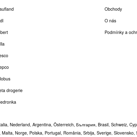
aufland
Obchody
dl
O nás
lbert
Podmínky a ochr
lla
esco
epco
lobus
eta drogerie
iedronka
talia,
Nederland,
Argentina,
Österreich,
България,
Brasil,
Schweiz,
Cyp
,
Malta,
Norge,
Polska,
Portugal,
România,
Srbija,
Sverige,
Slovensko,