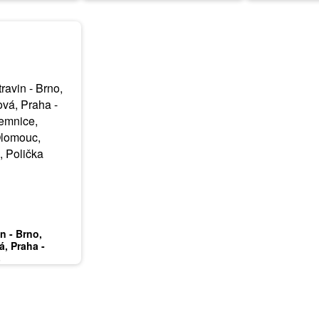
in - Brno,
á, Praha -
mnice, Karlovy
6
ardubice, Zlín,