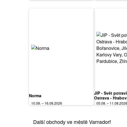
JIP - Svět potrav
Norma
Ostrava - Hrabov
Bořanovice, Jile
10.08. – 16.08.2026
05.08. – 11.08.202
Vary, Olomouc, P
Polička
Další obchody ve městě Varnsdorf