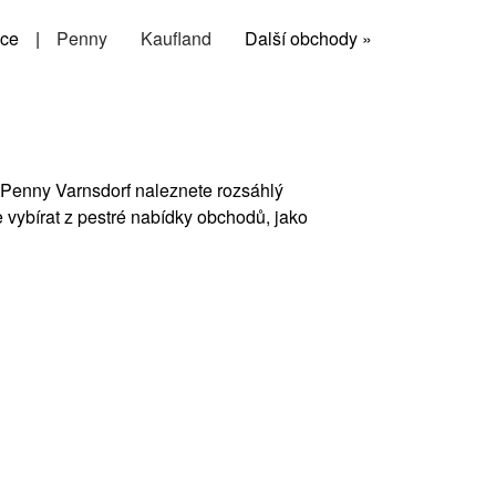
ce
|
Penny
Kaufland
Další obchody »
u Penny Varnsdorf naleznete rozsáhlý
 vybírat z pestré nabídky obchodů, jako