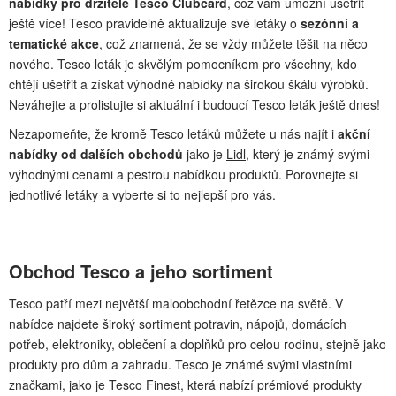
nabídky pro držitele Tesco Clubcard
, což vám umožní ušetřit
ještě více! Tesco pravidelně aktualizuje své letáky o
sezónní a
tematické akce
, což znamená, že se vždy můžete těšit na něco
nového. Tesco leták je skvělým pomocníkem pro všechny, kdo
chtějí ušetřit a získat výhodné nabídky na širokou škálu výrobků.
Neváhejte a prolistujte si aktuální i budoucí Tesco leták ještě dnes!
Nezapomeňte, že kromě Tesco letáků můžete u nás najít i
akční
nabídky od dalších obchodů
jako je
Lidl
, který je známý svými
výhodnými cenami a pestrou nabídkou produktů. Porovnejte si
jednotlivé letáky a vyberte si to nejlepší pro vás.
Obchod Tesco a jeho sortiment
Tesco patří mezi největší maloobchodní řetězce na světě. V
nabídce najdete široký sortiment potravin, nápojů, domácích
potřeb, elektroniky, oblečení a doplňků pro celou rodinu, stejně jako
produkty pro dům a zahradu. Tesco je známé svými vlastními
značkami, jako je Tesco Finest, která nabízí prémiové produkty