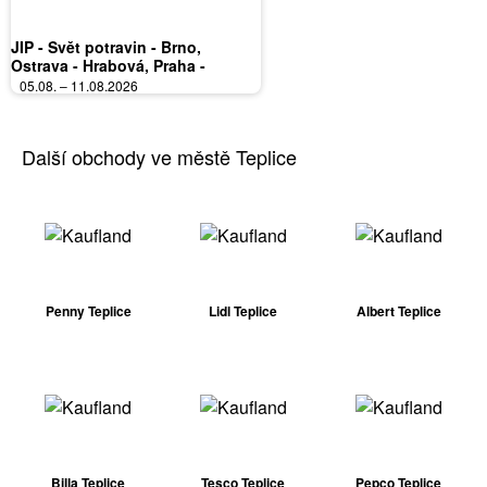
JIP - Svět potravin - Brno,
Ostrava - Hrabová, Praha -
Bořanovice, Jilemnice, Karlovy
05.08. – 11.08.2026
Vary, Olomouc, Pardubice, Zlín,
Polička
Další obchody ve městě Teplice
Penny Teplice
Lidl Teplice
Albert Teplice
Billa Teplice
Tesco Teplice
Pepco Teplice