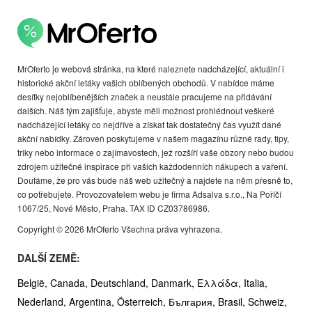
MrOferto je webová stránka, na které naleznete nadcházející, aktuální i
historické akční letáky vašich oblíbených obchodů. V nabídce máme
desítky nejoblíbenějších značek a neustále pracujeme na přidávání
dalších. Náš tým zajišťuje, abyste měli možnost prohlédnout veškeré
nadcházející letáky co nejdříve a získat tak dostatečný čas využít dané
akční nabídky. Zároveň poskytujeme v našem magazínu různé rady, tipy,
triky nebo informace o zajímavostech, jež rozšíří vaše obzory nebo budou
zdrojem užitečné inspirace při vašich každodenních nákupech a vaření.
Doufáme, že pro vás bude náš web užitečný a najdete na něm přesně to,
co potřebujete. Provozovatelem webu je firma Adsalva s.r.o., Na Poříčí
1067/25, Nové Město, Praha. TAX ID CZ03786986.
Copyright © 2026 MrOferto Všechna práva vyhrazena.
DALŠÍ ZEMĚ:
België,
Canada,
Deutschland,
Danmark,
Ελλάδα,
Italia,
Nederland,
Argentina,
Österreich,
България,
Brasil,
Schweiz,