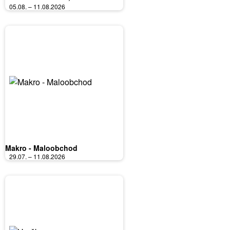
Bořanovice, Jilemnice, Karlovy
05.08. – 11.08.2026
Vary, Olomouc, Pardubice, Zlín,
Polička
Makro - Maloobchod
29.07. – 11.08.2026