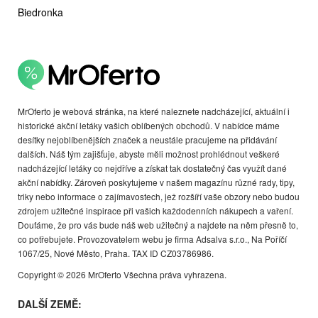
Biedronka
MrOferto je webová stránka, na které naleznete nadcházející, aktuální i
historické akční letáky vašich oblíbených obchodů. V nabídce máme
desítky nejoblíbenějších značek a neustále pracujeme na přidávání
dalších. Náš tým zajišťuje, abyste měli možnost prohlédnout veškeré
nadcházející letáky co nejdříve a získat tak dostatečný čas využít dané
akční nabídky. Zároveň poskytujeme v našem magazínu různé rady, tipy,
triky nebo informace o zajímavostech, jež rozšíří vaše obzory nebo budou
zdrojem užitečné inspirace při vašich každodenních nákupech a vaření.
Doufáme, že pro vás bude náš web užitečný a najdete na něm přesně to,
co potřebujete. Provozovatelem webu je firma Adsalva s.r.o., Na Poříčí
1067/25, Nové Město, Praha. TAX ID CZ03786986.
Copyright © 2026 MrOferto Všechna práva vyhrazena.
DALŠÍ ZEMĚ: