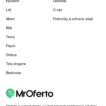
Kaufland
Obchody
Lidl
O nás
Albert
Podmínky a ochrana údajů
Billa
Tesco
Pepco
Globus
Teta drogerie
Biedronka
MrOferto je webová stránka, na které naleznete nadcházející, aktuální i