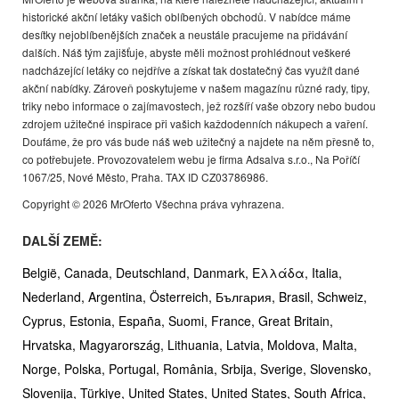
historické akční letáky vašich oblíbených obchodů. V nabídce máme
desítky nejoblíbenějších značek a neustále pracujeme na přidávání
dalších. Náš tým zajišťuje, abyste měli možnost prohlédnout veškeré
nadcházející letáky co nejdříve a získat tak dostatečný čas využít dané
akční nabídky. Zároveň poskytujeme v našem magazínu různé rady, tipy,
triky nebo informace o zajímavostech, jež rozšíří vaše obzory nebo budou
zdrojem užitečné inspirace při vašich každodenních nákupech a vaření.
Doufáme, že pro vás bude náš web užitečný a najdete na něm přesně to,
co potřebujete. Provozovatelem webu je firma Adsalva s.r.o., Na Poříčí
1067/25, Nové Město, Praha. TAX ID CZ03786986.
Copyright © 2026 MrOferto Všechna práva vyhrazena.
DALŠÍ ZEMĚ:
België,
Canada,
Deutschland,
Danmark,
Ελλάδα,
Italia,
Nederland,
Argentina,
Österreich,
България,
Brasil,
Schweiz,
Cyprus,
Estonia,
España,
Suomi,
France,
Great Britain,
Hrvatska,
Magyarország,
Lithuania,
Latvia,
Moldova,
Malta,
Norge,
Polska,
Portugal,
România,
Srbija,
Sverige,
Slovensko,
Slovenija,
Türkiye,
United States,
United States,
South Africa,