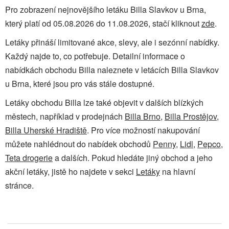
Pro zobrazení nejnovějšího letáku Billa Slavkov u Brna,
který platí od 05.08.2026 do 11.08.2026, stačí kliknout
zde
.
Letáky přináší limitované akce, slevy, ale i sezónní nabídky.
Každý najde to, co potřebuje. Detailní informace o
nabídkách obchodu Billa naleznete v letácích Billa Slavkov
u Brna, které jsou pro vás stále dostupné.
Letáky obchodu Billa lze také objevit v dalších blízkých
městech, například v prodejnách
Billa Brno
,
Billa Prostějov
,
Billa Uherské Hradiště
. Pro více možností nakupování
můžete nahlédnout do nabídek obchodů
Penny
,
Lidl
,
Pepco
,
Teta drogerie
a dalších. Pokud hledáte jiný obchod a jeho
akční letáky, jistě ho najdete v sekci
Letáky
na hlavní
stránce.