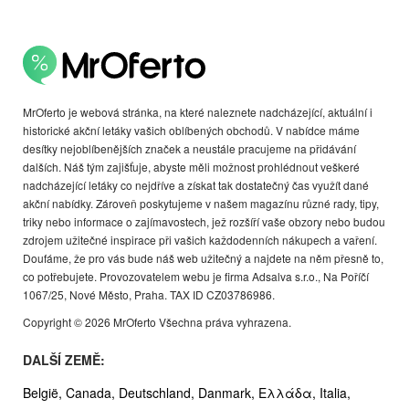
MrOferto je webová stránka, na které naleznete nadcházející, aktuální i
historické akční letáky vašich oblíbených obchodů. V nabídce máme
desítky nejoblíbenějších značek a neustále pracujeme na přidávání
dalších. Náš tým zajišťuje, abyste měli možnost prohlédnout veškeré
nadcházející letáky co nejdříve a získat tak dostatečný čas využít dané
akční nabídky. Zároveň poskytujeme v našem magazínu různé rady, tipy,
triky nebo informace o zajímavostech, jež rozšíří vaše obzory nebo budou
zdrojem užitečné inspirace při vašich každodenních nákupech a vaření.
Doufáme, že pro vás bude náš web užitečný a najdete na něm přesně to,
co potřebujete. Provozovatelem webu je firma Adsalva s.r.o., Na Poříčí
1067/25, Nové Město, Praha. TAX ID CZ03786986.
Copyright © 2026 MrOferto Všechna práva vyhrazena.
DALŠÍ ZEMĚ:
België,
Canada,
Deutschland,
Danmark,
Ελλάδα,
Italia,