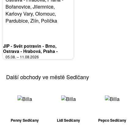
JIP - Svět potravin - Brno,
Ostrava - Hrabová, Praha -
Bořanovice, Jilemnice, Karlovy
05.08. – 11.08.2026
Vary, Olomouc, Pardubice, Zlín,
Polička
Další obchody ve městě Sedlčany
Penny Sedlčany
Lidl Sedlčany
Pepco Sedlčany