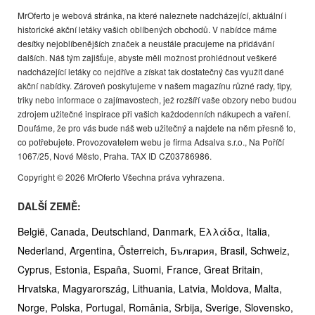
MrOferto je webová stránka, na které naleznete nadcházející, aktuální i
historické akční letáky vašich oblíbených obchodů. V nabídce máme
desítky nejoblíbenějších značek a neustále pracujeme na přidávání
dalších. Náš tým zajišťuje, abyste měli možnost prohlédnout veškeré
nadcházející letáky co nejdříve a získat tak dostatečný čas využít dané
akční nabídky. Zároveň poskytujeme v našem magazínu různé rady, tipy,
triky nebo informace o zajímavostech, jež rozšíří vaše obzory nebo budou
zdrojem užitečné inspirace při vašich každodenních nákupech a vaření.
Doufáme, že pro vás bude náš web užitečný a najdete na něm přesně to,
co potřebujete. Provozovatelem webu je firma Adsalva s.r.o., Na Poříčí
1067/25, Nové Město, Praha. TAX ID CZ03786986.
Copyright © 2026 MrOferto Všechna práva vyhrazena.
DALŠÍ ZEMĚ:
België,
Canada,
Deutschland,
Danmark,
Ελλάδα,
Italia,
Nederland,
Argentina,
Österreich,
България,
Brasil,
Schweiz,
Cyprus,
Estonia,
España,
Suomi,
France,
Great Britain,
Hrvatska,
Magyarország,
Lithuania,
Latvia,
Moldova,
Malta,
Norge,
Polska,
Portugal,
România,
Srbija,
Sverige,
Slovensko,