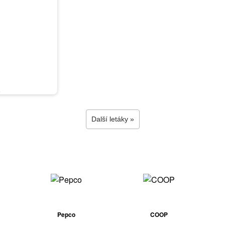
6
Další letáky »
Pepco
COOP