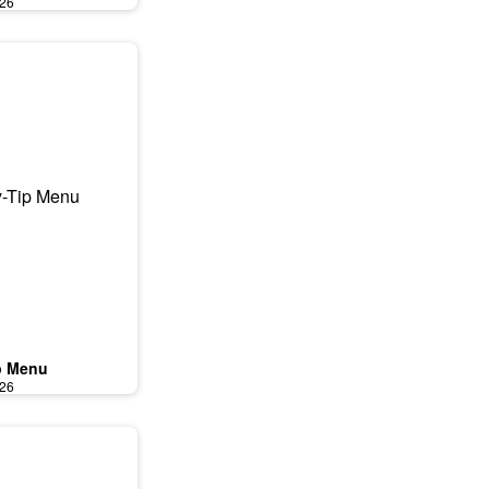
026
p Menu
026