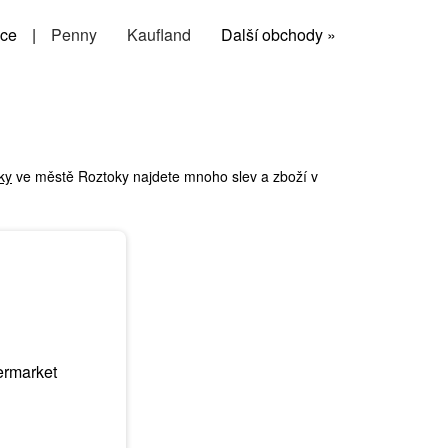
ce
|
Penny
Kaufland
Další obchody »
ky
ve městě Roztoky najdete mnoho slev a zboží v