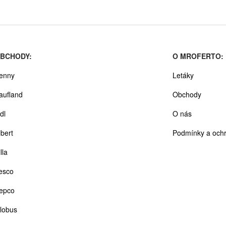
BCHODY:
O MROFERTO:
enny
Letáky
aufland
Obchody
dl
O nás
lbert
Podmínky a ochr
lla
esco
epco
lobus