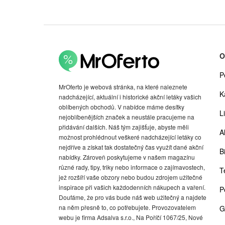
O
P
MrOferto je webová stránka, na které naleznete
K
nadcházející, aktuální i historické akční letáky vašich
oblíbených obchodů. V nabídce máme desítky
Li
nejoblíbenějších značek a neustále pracujeme na
přidávání dalších. Náš tým zajišťuje, abyste měli
A
možnost prohlédnout veškeré nadcházející letáky co
nejdříve a získat tak dostatečný čas využít dané akční
Bi
nabídky. Zároveň poskytujeme v našem magazínu
různé rady, tipy, triky nebo informace o zajímavostech,
T
jež rozšíří vaše obzory nebo budou zdrojem užitečné
inspirace při vašich každodenních nákupech a vaření.
P
Doufáme, že pro vás bude náš web užitečný a najdete
na něm přesně to, co potřebujete. Provozovatelem
G
webu je firma Adsalva s.r.o., Na Poříčí 1067/25, Nové