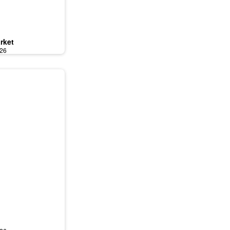
rket
026