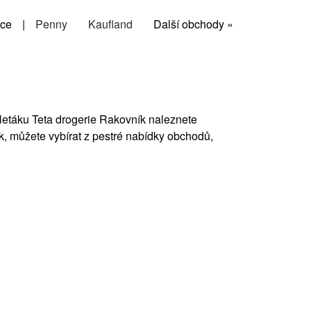
ce
|
Penny
Kaufland
Další obchody »
V letáku Teta drogerie Rakovník naleznete
k, můžete vybírat z pestré nabídky obchodů,