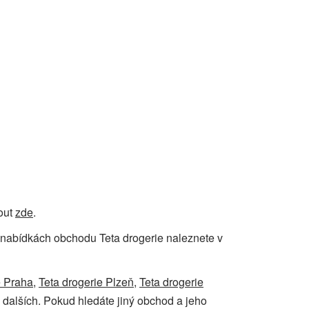
nout
zde
.
 o nabídkách obchodu Teta drogerie naleznete v
e Praha
,
Teta drogerie Plzeň
,
Teta drogerie
 dalších. Pokud hledáte jiný obchod a jeho