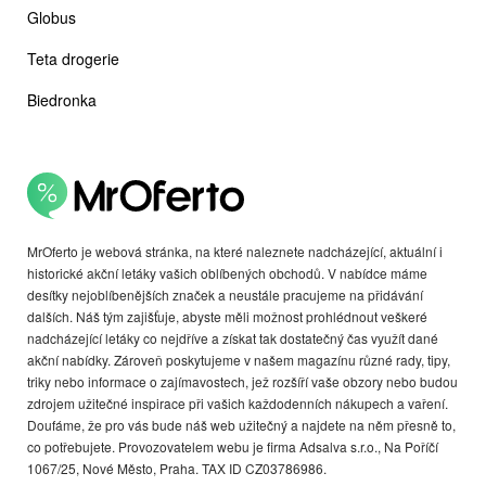
Globus
Teta drogerie
Biedronka
MrOferto je webová stránka, na které naleznete nadcházející, aktuální i
historické akční letáky vašich oblíbených obchodů. V nabídce máme
desítky nejoblíbenějších značek a neustále pracujeme na přidávání
dalších. Náš tým zajišťuje, abyste měli možnost prohlédnout veškeré
nadcházející letáky co nejdříve a získat tak dostatečný čas využít dané
akční nabídky. Zároveň poskytujeme v našem magazínu různé rady, tipy,
triky nebo informace o zajímavostech, jež rozšíří vaše obzory nebo budou
zdrojem užitečné inspirace při vašich každodenních nákupech a vaření.
Doufáme, že pro vás bude náš web užitečný a najdete na něm přesně to,
co potřebujete. Provozovatelem webu je firma Adsalva s.r.o., Na Poříčí
1067/25, Nové Město, Praha. TAX ID CZ03786986.