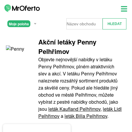
Moje poloha
Akční letáky Penny
Pelhřimov
Objevte nejnovější nabídky v letáku
Penny Pelhřimov, plném atraktivních
slev a akcí. V letáku Penny Pelhřimov
naleznete rozsáhlý sortiment produktů
za skvělé ceny. Pokud ale hledáte jiný
obchod ve městě Pelhřimov, můžete
vybírat z pestré nabídky obchodů, jako
jsou
leták Kaufland Pelhřimov
,
leták Lidl
Pelhřimov
a
leták Billa Pelhřimov
.