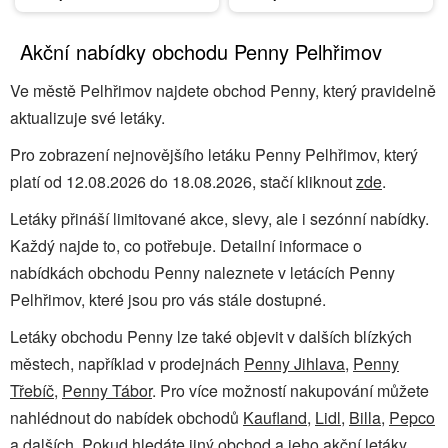
Akční nabídky obchodu Penny Pelhřimov
Ve městě Pelhřimov najdete obchod Penny, který pravidelně
aktualizuje své letáky.
Pro zobrazení nejnovějšího letáku Penny Pelhřimov, který
platí od 12.08.2026 do 18.08.2026, stačí kliknout
zde
.
Letáky přináší limitované akce, slevy, ale i sezónní nabídky.
Každý najde to, co potřebuje. Detailní informace o
nabídkách obchodu Penny naleznete v letácích Penny
Pelhřimov, které jsou pro vás stále dostupné.
Letáky obchodu Penny lze také objevit v dalších blízkých
městech, například v prodejnách
Penny Jihlava
,
Penny
Třebíč
,
Penny Tábor
. Pro více možností nakupování můžete
nahlédnout do nabídek obchodů
Kaufland
,
Lidl
,
Billa
,
Pepco
a dalších. Pokud hledáte jiný obchod a jeho akční letáky,