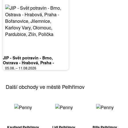
JIP - Svět potravin - Brno,
Ostrava - Hrabová, Praha -
Bořanovice, Jilemnice, Karlovy
05.08. – 11.08.2026
Vary, Olomouc, Pardubice, Zlín,
Polička
Další obchody ve městě Pelhřimov
Kaufland Pelhřimov
Lidl Pelhřimov
Billa Pelhřimov