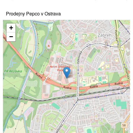
Prodejny Pepco v Ostrava
+
−