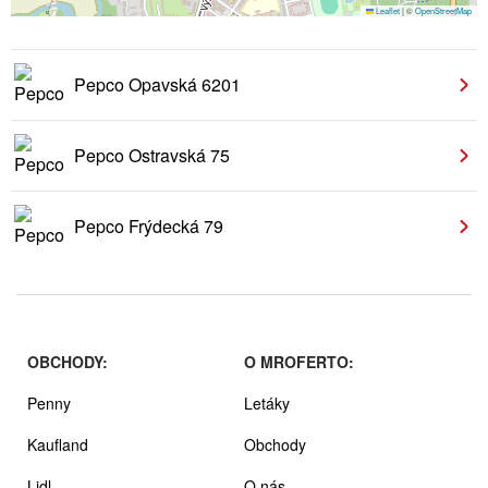
Leaflet
|
©
OpenStreetMap
Pepco Opavská 6201
Pepco Ostravská 75
Pepco Frýdecká 79
OBCHODY:
O MROFERTO:
Penny
Letáky
Kaufland
Obchody
Lidl
O nás