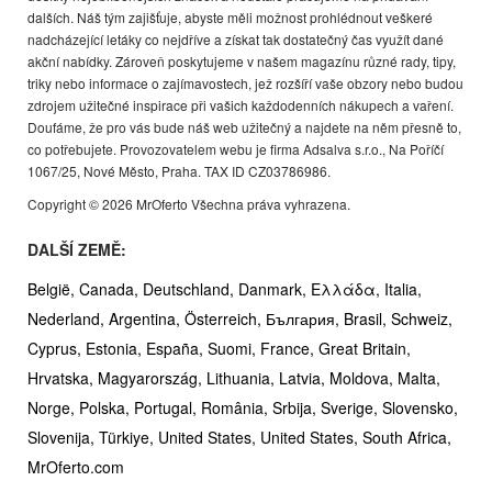
dalších. Náš tým zajišťuje, abyste měli možnost prohlédnout veškeré
nadcházející letáky co nejdříve a získat tak dostatečný čas využít dané
akční nabídky. Zároveň poskytujeme v našem magazínu různé rady, tipy,
triky nebo informace o zajímavostech, jež rozšíří vaše obzory nebo budou
zdrojem užitečné inspirace při vašich každodenních nákupech a vaření.
Doufáme, že pro vás bude náš web užitečný a najdete na něm přesně to,
co potřebujete. Provozovatelem webu je firma Adsalva s.r.o., Na Poříčí
1067/25, Nové Město, Praha. TAX ID CZ03786986.
Copyright © 2026 MrOferto Všechna práva vyhrazena.
DALŠÍ ZEMĚ:
België,
Canada,
Deutschland,
Danmark,
Ελλάδα,
Italia,
Nederland,
Argentina,
Österreich,
България,
Brasil,
Schweiz,
Cyprus,
Estonia,
España,
Suomi,
France,
Great Britain,
Hrvatska,
Magyarország,
Lithuania,
Latvia,
Moldova,
Malta,
Norge,
Polska,
Portugal,
România,
Srbija,
Sverige,
Slovensko,
Slovenija,
Türkiye,
United States,
United States,
South Africa,
MrOferto.com