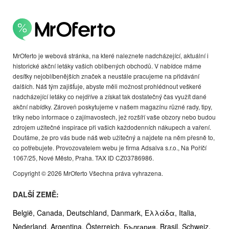
MrOferto je webová stránka, na které naleznete nadcházející, aktuální i
historické akční letáky vašich oblíbených obchodů. V nabídce máme
desítky nejoblíbenějších značek a neustále pracujeme na přidávání
dalších. Náš tým zajišťuje, abyste měli možnost prohlédnout veškeré
nadcházející letáky co nejdříve a získat tak dostatečný čas využít dané
akční nabídky. Zároveň poskytujeme v našem magazínu různé rady, tipy,
triky nebo informace o zajímavostech, jež rozšíří vaše obzory nebo budou
zdrojem užitečné inspirace při vašich každodenních nákupech a vaření.
Doufáme, že pro vás bude náš web užitečný a najdete na něm přesně to,
co potřebujete. Provozovatelem webu je firma Adsalva s.r.o., Na Poříčí
1067/25, Nové Město, Praha. TAX ID CZ03786986.
Copyright © 2026 MrOferto Všechna práva vyhrazena.
DALŠÍ ZEMĚ:
België,
Canada,
Deutschland,
Danmark,
Ελλάδα,
Italia,
Nederland,
Argentina,
Österreich,
България,
Brasil,
Schweiz,