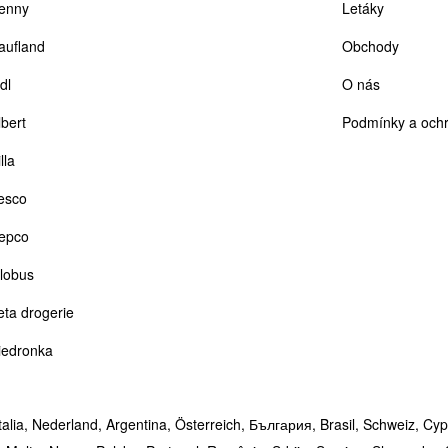
enny
Letáky
aufland
Obchody
dl
O nás
lbert
Podmínky a ochr
lla
esco
epco
lobus
eta drogerie
iedronka
talia,
Nederland,
Argentina,
Österreich,
България,
Brasil,
Schweiz,
Cyp