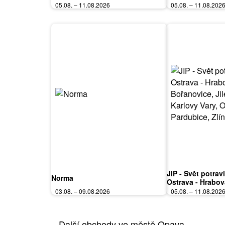
05.08. – 11.08.2026
05.08. – 11.08.202
JIP - Svět potrav
Norma
Ostrava - Hrabov
Bořanovice, Jile
03.08. – 09.08.2026
05.08. – 11.08.202
Vary, Olomouc, P
Polička
Další obchody ve městě Opava