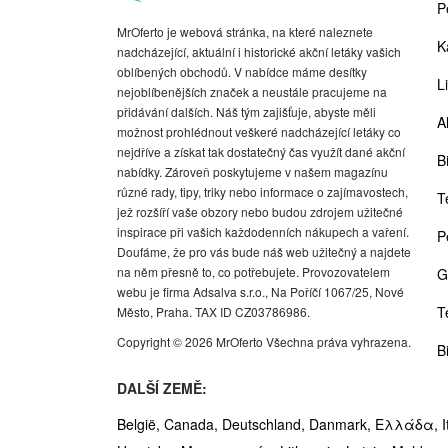
P
MrOferto je webová stránka, na které naleznete
K
nadcházející, aktuální i historické akční letáky vašich
oblíbených obchodů. V nabídce máme desítky
Li
nejoblíbenějších značek a neustále pracujeme na
přidávání dalších. Náš tým zajišťuje, abyste měli
A
možnost prohlédnout veškeré nadcházející letáky co
nejdříve a získat tak dostatečný čas využít dané akční
Bi
nabídky. Zároveň poskytujeme v našem magazínu
různé rady, tipy, triky nebo informace o zajímavostech,
T
jež rozšíří vaše obzory nebo budou zdrojem užitečné
inspirace při vašich každodenních nákupech a vaření.
P
Doufáme, že pro vás bude náš web užitečný a najdete
na něm přesně to, co potřebujete. Provozovatelem
G
webu je firma Adsalva s.r.o., Na Poříčí 1067/25, Nové
T
Město, Praha. TAX ID CZ03786986.
Copyright © 2026 MrOferto Všechna práva vyhrazena.
B
DALŠÍ ZEMĚ:
België,
Canada,
Deutschland,
Danmark,
Ελλάδα,
I