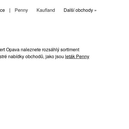
ce
|
Penny
Kaufland
Další obchody »
bert Opava naleznete rozsáhlý sortiment
stré nabídky obchodů, jako jsou
leták Penny