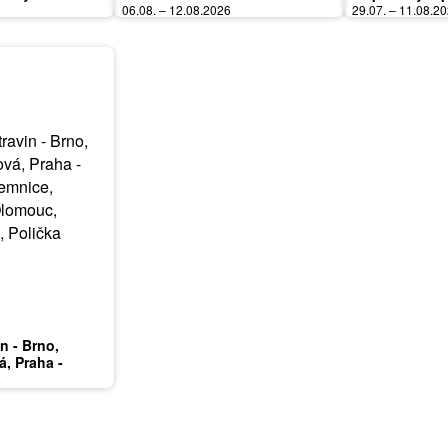
6
06.08. – 12.08.2026
29.07. – 11.08.2
in - Brno,
á, Praha -
mnice, Karlovy
6
ardubice, Zlín,