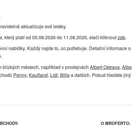
a
avidelně aktualizuje své letáky.
, který platí od 05.08.2026 do 11.08.2026, stačí kliknout
zde
.
zónní nabídky. Každý najde to, co potřebuje. Detailní informace
.
ch blízkých městech, například v prodejnách
Albert Ostrava
,
Albe
bchodů
Penny
,
Kaufland
,
Lidl
,
Billa
a dalších. Pokud hledáte jiný 
BCHODY:
O MROFERTO: