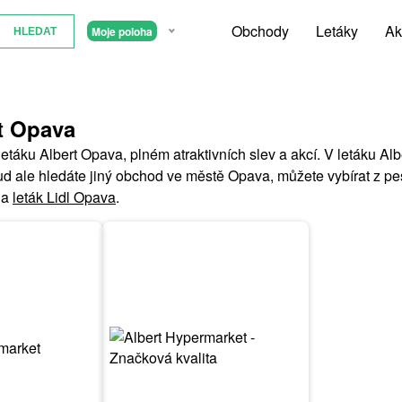
Obchody
Letáky
Ak
Moje poloha
rt Opava
letáku Albert Opava, plném atraktivních slev a akcí. V letáku Al
ud ale hledáte jiný obchod ve městě Opava, můžete vybírat z pe
a
leták Lidl Opava
.