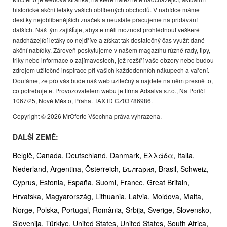
historické akční letáky vašich oblíbených obchodů. V nabídce máme
desítky nejoblíbenějších značek a neustále pracujeme na přidávání
dalších. Náš tým zajišťuje, abyste měli možnost prohlédnout veškeré
nadcházející letáky co nejdříve a získat tak dostatečný čas využít dané
akční nabídky. Zároveň poskytujeme v našem magazínu různé rady, tipy,
triky nebo informace o zajímavostech, jež rozšíří vaše obzory nebo budou
zdrojem užitečné inspirace při vašich každodenních nákupech a vaření.
Doufáme, že pro vás bude náš web užitečný a najdete na něm přesně to,
co potřebujete. Provozovatelem webu je firma Adsalva s.r.o., Na Poříčí
1067/25, Nové Město, Praha. TAX ID CZ03786986.
Copyright © 2026 MrOferto Všechna práva vyhrazena.
DALŠÍ ZEMĚ:
België,
Canada,
Deutschland,
Danmark,
Ελλάδα,
Italia,
Nederland,
Argentina,
Österreich,
България,
Brasil,
Schweiz,
Cyprus,
Estonia,
España,
Suomi,
France,
Great Britain,
Hrvatska,
Magyarország,
Lithuania,
Latvia,
Moldova,
Malta,
Norge,
Polska,
Portugal,
România,
Srbija,
Sverige,
Slovensko,
Slovenija,
Türkiye,
United States,
United States,
South Africa,