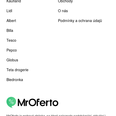
Kaufland
Obchody
Lidl
O nás
Albert
Podmínky a ochrana údajů
Billa
Tesco
Pepco
Globus
Teta drogerie
Biedronka
MrOferto je webová stránka, na které naleznete nadcházející, aktuální i