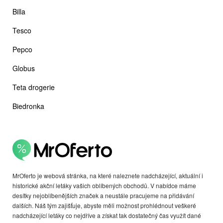
Billa
Tesco
Pepco
Globus
Teta drogerie
Biedronka
MrOferto je webová stránka, na které naleznete nadcházející, aktuální i
historické akční letáky vašich oblíbených obchodů. V nabídce máme
desítky nejoblíbenějších značek a neustále pracujeme na přidávání
dalších. Náš tým zajišťuje, abyste měli možnost prohlédnout veškeré
nadcházející letáky co nejdříve a získat tak dostatečný čas využít dané