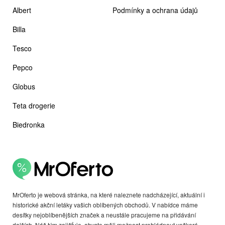
Albert
Podmínky a ochrana údajů
Billa
Tesco
Pepco
Globus
Teta drogerie
Biedronka
MrOferto je webová stránka, na které naleznete nadcházející, aktuální i
historické akční letáky vašich oblíbených obchodů. V nabídce máme
desítky nejoblíbenějších značek a neustále pracujeme na přidávání
dalších. Náš tým zajišťuje, abyste měli možnost prohlédnout veškeré