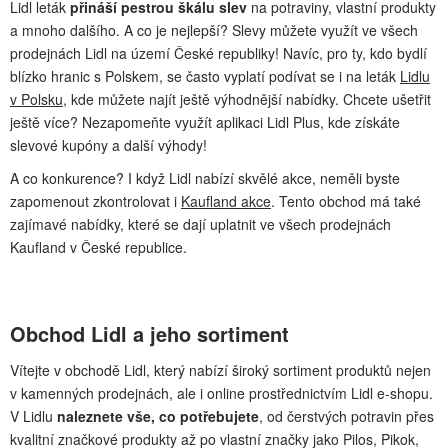
Lidl leták
přináší pestrou škálu slev
na potraviny, vlastní produkty
a mnoho dalšího. A co je nejlepší? Slevy můžete využít ve všech
prodejnách Lidl na území České republiky! Navíc, pro ty, kdo bydlí
blízko hranic s Polskem, se často vyplatí podívat se i na leták
Lidlu
v Polsku
, kde můžete najít ještě výhodnější nabídky. Chcete ušetřit
ještě více? Nezapomeňte využít aplikaci Lidl Plus, kde získáte
slevové kupóny a další výhody!
A co konkurence? I když Lidl nabízí skvělé akce, neměli byste
zapomenout zkontrolovat i
Kaufland akce
. Tento obchod má také
zajímavé nabídky, které se dají uplatnit ve všech prodejnách
Kaufland v České republice.
Obchod Lidl a jeho sortiment
Vítejte v obchodě Lidl, který nabízí široký sortiment produktů nejen
v kamenných prodejnách, ale i online prostřednictvím Lidl e-shopu.
V Lidlu
naleznete vše, co potřebujete
, od čerstvých potravin přes
kvalitní značkové produkty až po vlastní značky jako Pilos, Pikok,