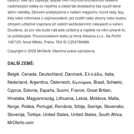
nadcházející letáky co nejdříve a získat tak dostatečný čas využít dané
akční nabídky. Zároveň poskytujeme v našem magazínu různé rady, tipy,
triky nebo informace o zajímavostech, jež rozšíří vaše obzory nebo budou
zdrojem užitečné inspirace při vašich každodenních nákupech a vaření.
Doufáme, že pro vás bude náš web užitečný a najdete na něm přesně to,
co potřebujete. Provozovatelem webu je firma Adsalva s.r.o., Na Poříčí
1067/25, Nové Město, Praha. TAX ID CZ03786986.
Copyright © 2026 MrOferto Všechna práva vyhrazena.
DALŠÍ ZEMĚ:
België,
Canada,
Deutschland,
Danmark,
Ελλάδα,
Italia,
Nederland,
Argentina,
Österreich,
България,
Brasil,
Schweiz,
Cyprus,
Estonia,
España,
Suomi,
France,
Great Britain,
Hrvatska,
Magyarország,
Lithuania,
Latvia,
Moldova,
Malta,
Norge,
Polska,
Portugal,
România,
Srbija,
Sverige,
Slovensko,
Slovenija,
Türkiye,
United States,
United States,
South Africa,
MrOferto.com