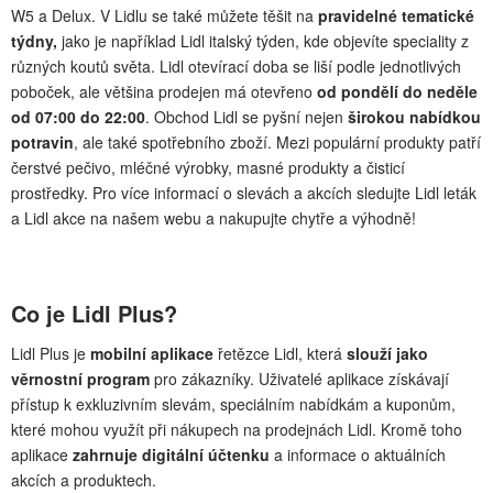
W5 a Delux. V Lidlu se také můžete těšit na
pravidelné tematické
týdny,
jako je například Lidl italský týden, kde objevíte speciality z
různých koutů světa. Lidl otevírací doba se liší podle jednotlivých
poboček, ale většina prodejen má otevřeno
od pondělí do neděle
od 07:00 do 22:00
. Obchod Lidl se pyšní nejen
širokou nabídkou
potravin
, ale také spotřebního zboží. Mezi populární produkty patří
čerstvé pečivo, mléčné výrobky, masné produkty a čisticí
prostředky. Pro více informací o slevách a akcích sledujte Lidl leták
a Lidl akce na našem webu a nakupujte chytře a výhodně!
Co je Lidl Plus?
Lidl Plus je
mobilní aplikace
řetězce Lidl, která
slouží jako
věrnostní program
pro zákazníky. Uživatelé aplikace získávají
přístup k exkluzivním slevám, speciálním nabídkám a kuponům,
které mohou využít při nákupech na prodejnách Lidl. Kromě toho
aplikace
zahrnuje digitální účtenku
a informace o aktuálních
akcích a produktech.