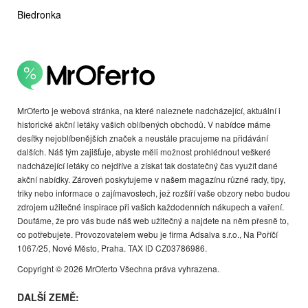
Biedronka
MrOferto je webová stránka, na které naleznete nadcházející, aktuální i
historické akční letáky vašich oblíbených obchodů. V nabídce máme
desítky nejoblíbenějších značek a neustále pracujeme na přidávání
dalších. Náš tým zajišťuje, abyste měli možnost prohlédnout veškeré
nadcházející letáky co nejdříve a získat tak dostatečný čas využít dané
akční nabídky. Zároveň poskytujeme v našem magazínu různé rady, tipy,
triky nebo informace o zajímavostech, jež rozšíří vaše obzory nebo budou
zdrojem užitečné inspirace při vašich každodenních nákupech a vaření.
Doufáme, že pro vás bude náš web užitečný a najdete na něm přesně to,
co potřebujete. Provozovatelem webu je firma Adsalva s.r.o., Na Poříčí
1067/25, Nové Město, Praha. TAX ID CZ03786986.
Copyright © 2026 MrOferto Všechna práva vyhrazena.
DALŠÍ ZEMĚ: