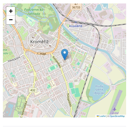
+
−
Leaflet
|
©
OpenStreetMap