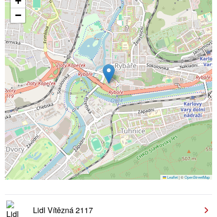
+
−
Leaflet
|
©
OpenStreetMap
Lidl Vítězná 2117