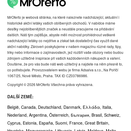
MrOferto je webová stránka, na které naleznete nadcházející, aktuální i
historické akční letáky vašich oblíbených obchodů. V nabídce máme
desítky nejoblíbenějších značek a neustále pracujeme na přidávání
dalších. Náš tým zajišťuje, abyste měli možnost prohlédnout veškeré
nadcházející letáky co nejdříve a získat tak dostatečný čas využít dané
akční nabídky. Zároveň poskytujeme v našem magazínu různé rady, tipy,
triky nebo informace o zajímavostech, jež rozšíří vaše obzory nebo budou
zdrojem užitečné inspirace při vašich každodenních nákupech a vaření.
Doufáme, že pro vás bude náš web užitečný a najdete na něm přesně to,
co potřebujete. Provozovatelem webu je firma Adsalva s.r.o., Na Poříčí
1067/25, Nové Město, Praha. TAX ID CZ03786986.
Copyright © 2026 MrOferto Všechna práva vyhrazena.
DALŠÍ ZEMĚ:
België,
Canada,
Deutschland,
Danmark,
Ελλάδα,
Italia,
Nederland,
Argentina,
Österreich,
България,
Brasil,
Schweiz,
Cyprus,
Estonia,
España,
Suomi,
France,
Great Britain,
Hrvatska,
Magyarország,
Lithuania,
Latvia,
Moldova,
Malta,