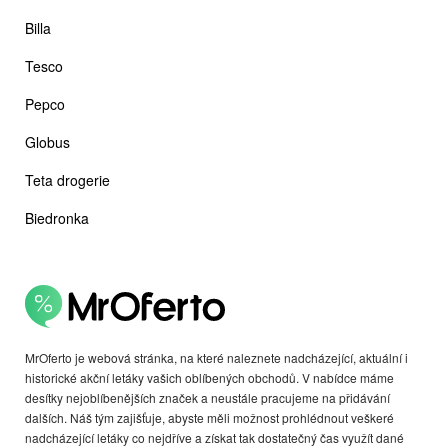
Billa
Tesco
Pepco
Globus
Teta drogerie
Biedronka
MrOferto je webová stránka, na které naleznete nadcházející, aktuální i
historické akční letáky vašich oblíbených obchodů. V nabídce máme
desítky nejoblíbenějších značek a neustále pracujeme na přidávání
dalších. Náš tým zajišťuje, abyste měli možnost prohlédnout veškeré
nadcházející letáky co nejdříve a získat tak dostatečný čas využít dané