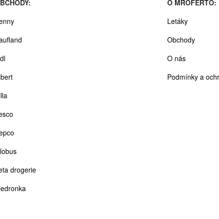
BCHODY:
O MROFERTO:
enny
Letáky
aufland
Obchody
dl
O nás
lbert
Podmínky a ochr
lla
esco
epco
lobus
eta drogerie
iedronka