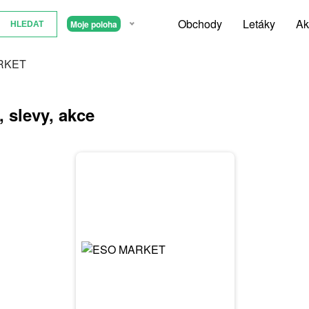
Obchody
Letáky
Ak
Moje poloha
RKET
, slevy, akce