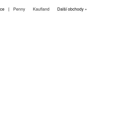
ce
|
Penny
Kaufland
Další obchody »