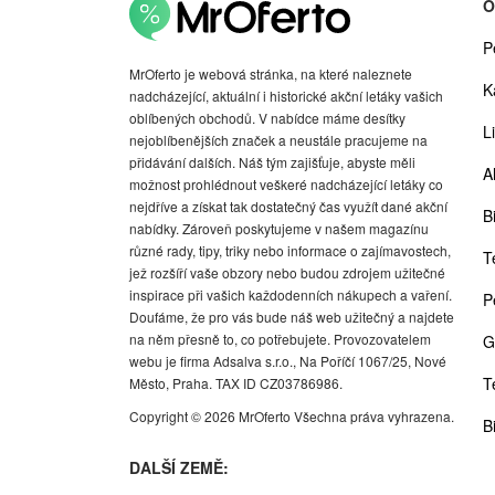
O
P
MrOferto je webová stránka, na které naleznete
K
nadcházející, aktuální i historické akční letáky vašich
oblíbených obchodů. V nabídce máme desítky
Li
nejoblíbenějších značek a neustále pracujeme na
přidávání dalších. Náš tým zajišťuje, abyste měli
A
možnost prohlédnout veškeré nadcházející letáky co
nejdříve a získat tak dostatečný čas využít dané akční
Bi
nabídky. Zároveň poskytujeme v našem magazínu
různé rady, tipy, triky nebo informace o zajímavostech,
T
jež rozšíří vaše obzory nebo budou zdrojem užitečné
inspirace při vašich každodenních nákupech a vaření.
P
Doufáme, že pro vás bude náš web užitečný a najdete
na něm přesně to, co potřebujete. Provozovatelem
G
webu je firma Adsalva s.r.o., Na Poříčí 1067/25, Nové
T
Město, Praha. TAX ID CZ03786986.
Copyright © 2026 MrOferto Všechna práva vyhrazena.
B
DALŠÍ ZEMĚ: