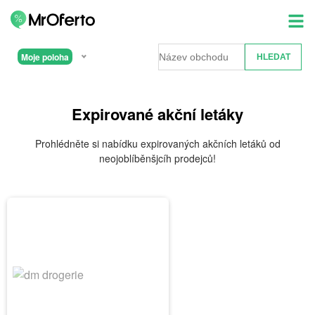
Moje poloha
Expirované akční letáky
Prohlédněte si nabídku expirovaných akčních letáků od
neojoblíběnšjcíh prodejců!