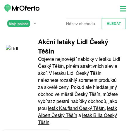
Moje poloha
Akční letáky Lidl Český
Těšín
Objevte nejnovější nabídky v letáku Lidl
Český Těšín, plném atraktivních slev a
akcí. V letáku Lidl Český Těšín
naleznete rozsáhlý sortiment produktů
za skvělé ceny. Pokud ale hledáte jiný
obchod ve městě Český Těšín, můžete
vybírat z pestré nabídky obchodů, jako
jsou
leták Kaufland Český Těšín
,
leták
Albert Český Těšín
a
leták Billa Český
Těšín
.