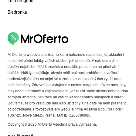
Teta drogerie
Biedronka
MrOferto je webová stránka, na které naleznete nadcházející, aktuální i
historické akční letáky vašich oblíbených obchodů. V nabídce máme
desítky nejoblíbenějších značek a neustále pracujeme na přidávání
dalších. Náš tým zajišťuje, abyste měli možnost prohlédnout veškeré
nadcházející letáky co nejdříve a získat tak dostatečný čas využít dané
akční nabídky. Zároveň poskytujeme v našem magazínu různé rady, tipy,
triky nebo informace o zajímavostech, jež rozšíří vaše obzory nebo budou
zdrojem užitečné inspirace při vašich každodenních nákupech a vaření.
Doufáme, že pro vás bude náš web užitečný a najdete na něm přesně to,
co potřebujete. Provozovatelem webu je firma Adsalva s.r.o., Na Poříčí
1067/25, Nové Město, Praha. TAX ID CZ03786986.
Copyright © 2026 MrOferto Všechna práva vyhrazena.