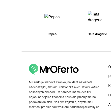
Pepco
Teta drogerie
O
P
MrOferto je webová stránka, na které naleznete
K
nadcházející, aktuální i historické akční letáky vašich
oblíbených obchodů. V nabídce máme desítky
Li
nejoblíbenějších značek a neustále pracujeme na
přidávání dalších. Náš tým zajišťuje, abyste měli
A
možnost prohlédnout veškeré nadcházející letáky co