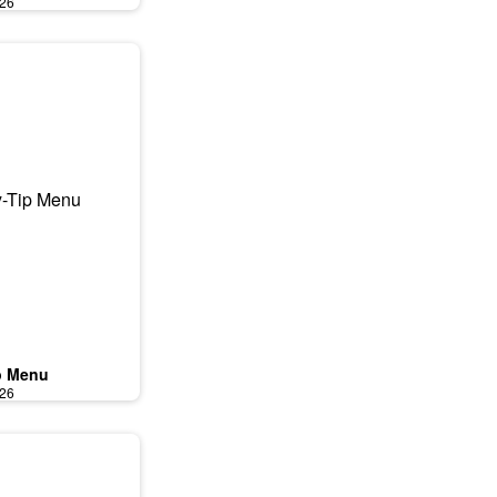
026
p Menu
026