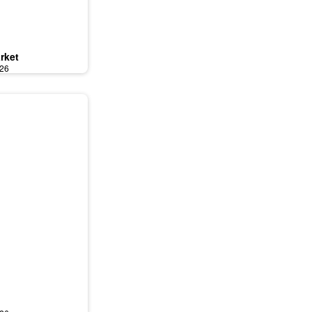
rket
026