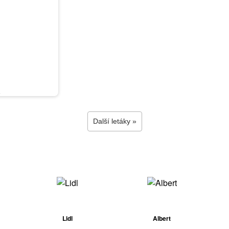
6
Další letáky »
Lidl
Albert