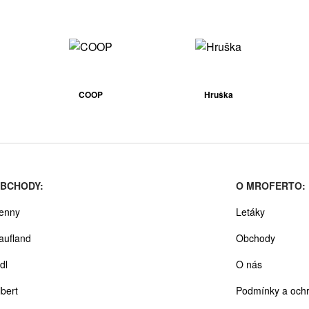
COOP
Hruška
BCHODY:
O MROFERTO:
enny
Letáky
aufland
Obchody
dl
O nás
lbert
Podmínky a ochr