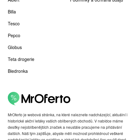
Billa
Tesco
Pepco
Globus
Teta drogerie
Biedronka
MrOferto je webová stránka, na které naleznete nadcházející, aktuální i
historické akční letáky vašich oblíbených obchodů. V nabídce máme
desítky nejoblíbenějších značek a neustále pracujeme na přidávání
dalších. Náš tým zajišťuje, abyste měli možnost prohlédnout veškeré
nadcházející letáky co nejdříve a získat tak dostatečný čas využít dané