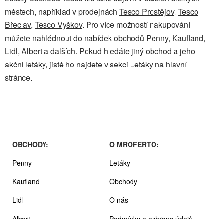
městech, například v prodejnách
Tesco Prostějov
,
Tesco
Břeclav
,
Tesco Vyškov
. Pro více možností nakupování
můžete nahlédnout do nabídek obchodů
Penny
,
Kaufland
,
Lidl
,
Albert
a dalších. Pokud hledáte jiný obchod a jeho
akční letáky, jistě ho najdete v sekci
Letáky
na hlavní
stránce.
OBCHODY:
O MROFERTO:
Penny
Letáky
Kaufland
Obchody
Lidl
O nás
Albert
Podmínky a ochrana údajů