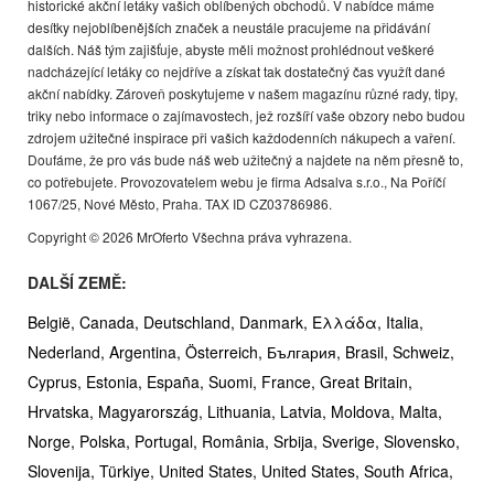
historické akční letáky vašich oblíbených obchodů. V nabídce máme
desítky nejoblíbenějších značek a neustále pracujeme na přidávání
dalších. Náš tým zajišťuje, abyste měli možnost prohlédnout veškeré
nadcházející letáky co nejdříve a získat tak dostatečný čas využít dané
akční nabídky. Zároveň poskytujeme v našem magazínu různé rady, tipy,
triky nebo informace o zajímavostech, jež rozšíří vaše obzory nebo budou
zdrojem užitečné inspirace při vašich každodenních nákupech a vaření.
Doufáme, že pro vás bude náš web užitečný a najdete na něm přesně to,
co potřebujete. Provozovatelem webu je firma Adsalva s.r.o., Na Poříčí
1067/25, Nové Město, Praha. TAX ID CZ03786986.
Copyright © 2026 MrOferto Všechna práva vyhrazena.
DALŠÍ ZEMĚ:
België,
Canada,
Deutschland,
Danmark,
Ελλάδα,
Italia,
Nederland,
Argentina,
Österreich,
България,
Brasil,
Schweiz,
Cyprus,
Estonia,
España,
Suomi,
France,
Great Britain,
Hrvatska,
Magyarország,
Lithuania,
Latvia,
Moldova,
Malta,
Norge,
Polska,
Portugal,
România,
Srbija,
Sverige,
Slovensko,
Slovenija,
Türkiye,
United States,
United States,
South Africa,