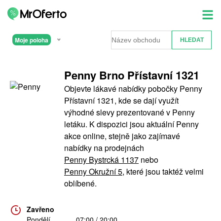
Moje poloha
Penny Brno Přístavní 1321
Objevte lákavé nabídky pobočky Penny
Přístavní 1321, kde se dají využít
výhodné slevy prezentované v Penny
letáku. K dispozici jsou aktuální Penny
akce online, stejně jako zajímavé
nabídky na prodejnách
Penny Bystrcká 1137
nebo
Penny Okružní 5
, které jsou taktéž velmi
oblíbené.
Zavřeno
Pondělí
07:00 / 20:00