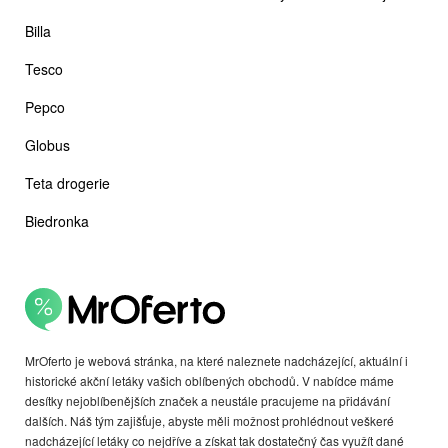
Billa
Tesco
Pepco
Globus
Teta drogerie
Biedronka
MrOferto je webová stránka, na které naleznete nadcházející, aktuální i
historické akční letáky vašich oblíbených obchodů. V nabídce máme
desítky nejoblíbenějších značek a neustále pracujeme na přidávání
dalších. Náš tým zajišťuje, abyste měli možnost prohlédnout veškeré
nadcházející letáky co nejdříve a získat tak dostatečný čas využít dané