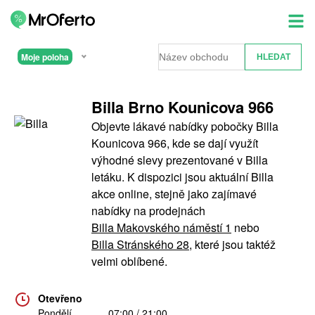
Moje poloha
Billa Brno Kounicova 966
Objevte lákavé nabídky pobočky Billa
Kounicova 966, kde se dají využít
výhodné slevy prezentované v Billa
letáku. K dispozici jsou aktuální Billa
akce online, stejně jako zajímavé
nabídky na prodejnách
Billa Makovského náměstí 1
nebo
Billa Stránského 28
, které jsou taktéž
velmi oblíbené.
Otevřeno
Pondělí
07:00 / 21:00