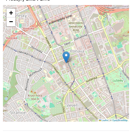
+
−
Leaflet
|
©
OpenStreetMap