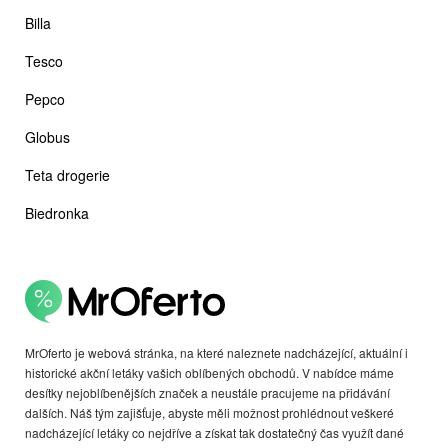
Billa
Tesco
Pepco
Globus
Teta drogerie
Biedronka
MrOferto je webová stránka, na které naleznete nadcházející, aktuální i
historické akční letáky vašich oblíbených obchodů. V nabídce máme
desítky nejoblíbenějších značek a neustále pracujeme na přidávání
dalších. Náš tým zajišťuje, abyste měli možnost prohlédnout veškeré
nadcházející letáky co nejdříve a získat tak dostatečný čas využít dané