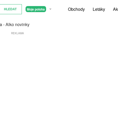
Obchody
Letáky
Ak
Moje poloha
la - Alko novinky
REKLAMA