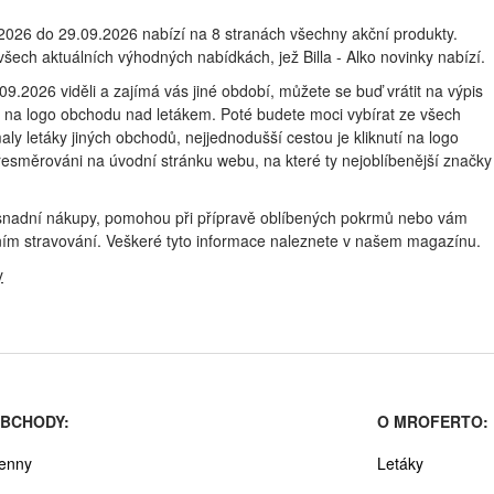
7.2026 do 29.09.2026 nabízí na 8 stranách všechny akční produkty.
o všech aktuálních výhodných nabídkách, jež Billa - Alko novinky nabízí.
9.2026 viděli a zajímá vás jiné období, můžete se buď vrátit na výpis
ím na logo obchodu nad letákem. Poté budete moci vybírat ze všech
ly letáky jiných obchodů, nejjednodušší cestou je kliknutí na logo
řesměrováni na úvodní stránku webu, na které ty nejoblíbenější značky
m usnadní nákupy, pomohou při přípravě oblíbených pokrmů nebo vám
ním stravování. Veškeré tyto informace naleznete v našem magazínu.
y
BCHODY:
O MROFERTO:
enny
Letáky