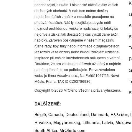
K
nadcházející, aktuální i historické akční letáky vašich
oblíbených obchodů. V nabídce máme desítky
Li
nejoblíbenějších značek a neustále pracujeme na
přidávání dalších. Náš tým zajišťuje, abyste měli
A
možnost prohlédnout veškeré nadcházející letáky co
nejdříve a získat tak dostatečný čas využít dané akční
Bi
nabídky. Zároveň poskytujeme v našem magazínu
různé rady, tipy, triky nebo informace o zajímavostech,
T
jež rozšíří vaše obzory nebo budou zdrojem užitečné
inspirace při vašich každodenních nákupech a vaření.
P
Doufáme, že pro vás bude náš web užitečný a najdete
na něm přesně to, co potřebujete. Provozovatelem
G
webu je firma Adsalva s.r.o., Na Poříčí 1067/25, Nové
T
Město, Praha. TAX ID CZ03786986.
Copyright © 2026 MrOferto Všechna práva vyhrazena.
B
DALŠÍ ZEMĚ:
België,
Canada,
Deutschland,
Danmark,
Ελλάδα,
I
Hrvatska,
Magyarország,
Lithuania,
Latvia,
Moldova
South Africa,
MrOferto.com