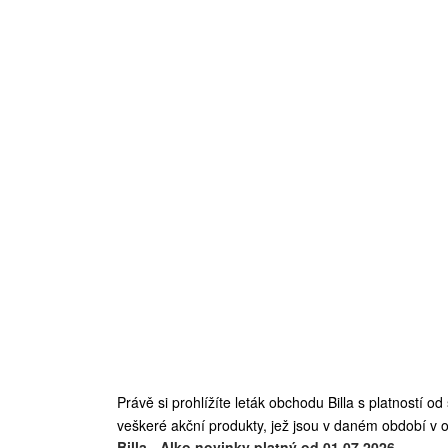
Právě si prohlížíte leták obchodu Billa s platností 
veškeré akční produkty, jež jsou v daném období v o
Billa - Alko novinky platný od 01.07.2026