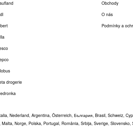
aufland
Obchody
dl
O nás
lbert
Podmínky a ochr
lla
esco
epco
lobus
eta drogerie
iedronka
talia,
Nederland,
Argentina,
Österreich,
България,
Brasil,
Schweiz,
Cyp
,
Malta,
Norge,
Polska,
Portugal,
România,
Srbija,
Sverige,
Slovensko,