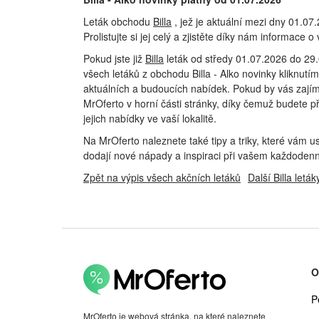
Leták obchodu
Billa
, jež je aktuální mezi dny 01.0
Prolistujte si jej celý a zjistěte díky nám informace 
Pokud jste již
Billa
leták od středy 01.07.2026 do 29.0
všech letáků z obchodu Billa - Alko novinky kliknut
aktuálních a budoucích nabídek. Pokud by vás zajíma
MrOferto v horní části stránky, díky čemuž budete p
jejich nabídky ve vaší lokalitě.
Na MrOferto naleznete také tipy a triky, které vá
dodají nové nápady a inspiraci při vašem každoden
Zpět na výpis všech akčních letáků
Další Billa leták
O
P
MrOferto je webová stránka, na které naleznete